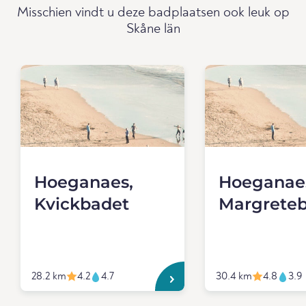
Misschien vindt u deze badplaatsen ook leuk op
Skåne län
Hoeganaes,
Hoeganae
Kvickbadet
Margrete
28.2 km
4.2
4.7
30.4 km
4.8
3.9