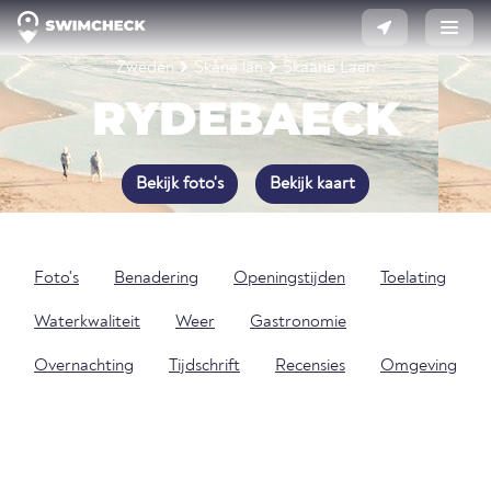
Zweden
Skåne län
Skaane Laen
RYDEBAECK
Bekijk foto's
Bekijk kaart
Foto's
Benadering
Openingstijden
Toelating
Waterkwaliteit
Weer
Gastronomie
Overnachting
Tijdschrift
Recensies
Omgeving