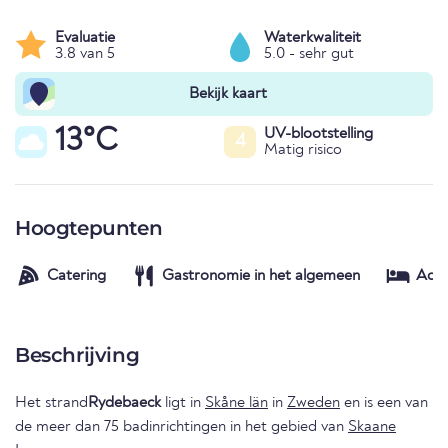
Evaluatie
Waterkwaliteit
3.8 van 5
5.0 - sehr gut
Bekijk kaart
13°C
UV-blootstelling
4
Matig risico
Hoogtepunten
Catering
Gastronomie in het algemeen
Acc
Beschrijving
Het strand
Rydebaeck
ligt in
Skåne län
in
Zweden
en is een van
de meer dan 75 badinrichtingen in het gebied van
Skaane