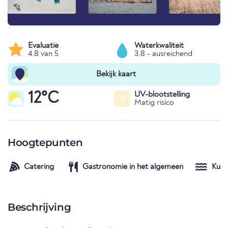
Evaluatie
Waterkwaliteit
4.8 van 5
3.8 - ausreichend
Bekijk kaart
12°C
UV-blootstelling
4
Matig risico
Hoogtepunten
Catering
Gastronomie in het algemeen
Kust
Beschrijving