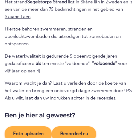
Het strand
Segelstorps Strand
ligt in
Skåne län
in
Zweden
en is
een van de meer dan 75 badinrichtingen in het gebied van
Skaane Laen
.
Hiertoe behoren zwemmeren, stranden en
openluchtzwembaden die uitnodigen tot zonnebaden en
ontspannen.
De waterkwaliteit is gedurende 5 opeenvolgende jaren
geclassificeerd
als
ten minste "voldoende".
"voldoende"
voor
vijf jaar op een rij.
Waarom wacht je dan? Laat u verleiden door de koelte van
het water en breng een onbezorgd dagje zwemmen door! PS:
Als u wilt, laat dan uw indrukken achter in de recensies.
Ben je hier al geweest?
Foto uploaden
Beoordeel nu