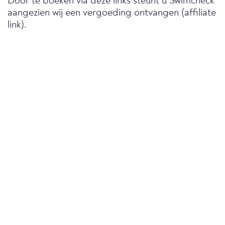
Door te boeken via deze links steunt u Swimcheck
aangezien wij een vergoeding ontvangen (affiliate
link).