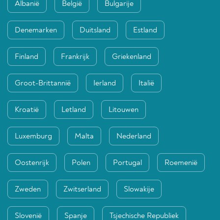
Albanië
België
Bulgarije
Denemarken
Duitsland
Estland
Finland
Frankrijk
Griekenland
Groot-Brittannië
Ierland
Italië
Kroatië
Letland
Litouwen
Luxemburg
Malta
Nederland
Oostenrijk
Polen
Portugal
Roemenië
Zweden
Zwitserland
Slowakije
Slovenië
Spanje
Tsjechische Republiek