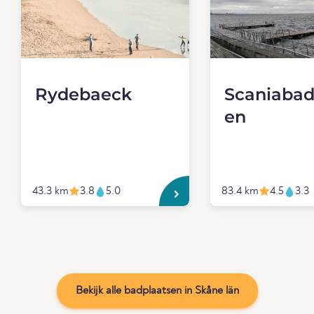
Rydebaeck
Scaniabad
en
43.3 km
3.8
5.0
83.4 km
4.5
3.3
Bekijk alle badplaatsen in Skåne län