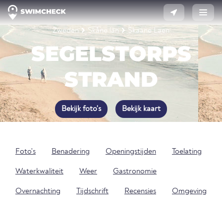
Zweden
Skåne län
Skaane Laen
SEGELSTORPS
STRAND
Bekijk foto's
Bekijk kaart
Foto's
Benadering
Openingstijden
Toelating
Waterkwaliteit
Weer
Gastronomie
Overnachting
Tijdschrift
Recensies
Omgeving