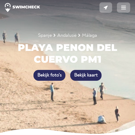
Spanje
Andalusië
Málaga
PLAYA PENON DEL
CUERVO PM1
Bekijk foto's
Bekijk kaart