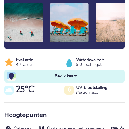
Evaluatie
Waterkwaliteit
4.7 van 5
5.0 - sehr gut
Bekijk kaart
25°C
UV-blootstelling
6
Matig risico
Hoogtepunten
Catering
Gastronomie in het algemeen
Acc