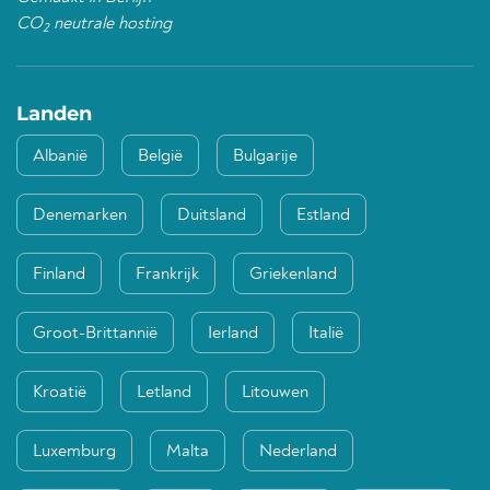
CO
neutrale hosting
2
Landen
Albanië
België
Bulgarije
Denemarken
Duitsland
Estland
Finland
Frankrijk
Griekenland
Groot-Brittannië
Ierland
Italië
Kroatië
Letland
Litouwen
Luxemburg
Malta
Nederland