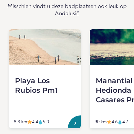
Misschien vindt u deze badplaatsen ook leuk op
Andalusië
Playa Los
Manantial
Rubios Pm1
Hedionda
Casares P
8.3 km
4.4
5.0
90 km
4.6
4.7