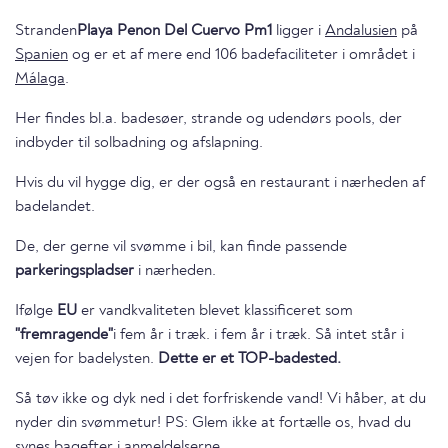
Stranden
Playa Penon Del Cuervo Pm1
ligger i
Andalusien
på
Spanien
og er et af mere end 106 badefaciliteter i området i
Málaga
.
Her findes bl.a. badesøer, strande og udendørs pools, der
indbyder til solbadning og afslapning.
Hvis du vil hygge dig, er der også en restaurant i nærheden af
badelandet.
De, der gerne vil svømme i bil, kan finde passende
parkeringspladser
i nærheden.
Ifølge
EU
er vandkvaliteten blevet klassificeret som
"fremragende"
i fem år i træk. i fem år i træk. Så intet står i
vejen for badelysten.
Dette er et TOP-badested.
Så tøv ikke og dyk ned i det forfriskende vand! Vi håber, at du
nyder din svømmetur! PS: Glem ikke at fortælle os, hvad du
synes bagefter i anmeldelserne.