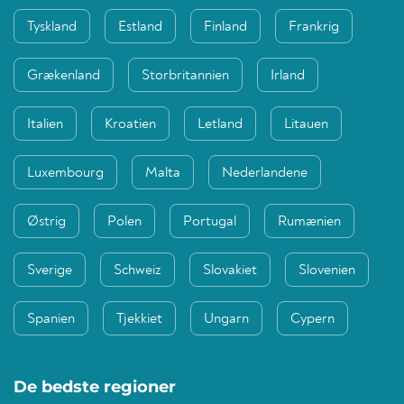
Tyskland
Estland
Finland
Frankrig
Grækenland
Storbritannien
Irland
Italien
Kroatien
Letland
Litauen
Luxembourg
Malta
Nederlandene
Østrig
Polen
Portugal
Rumænien
Sverige
Schweiz
Slovakiet
Slovenien
Spanien
Tjekkiet
Ungarn
Cypern
De bedste regioner