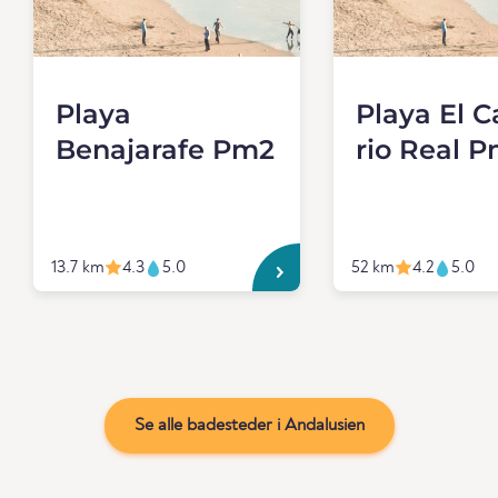
Playa
Playa El C
Benajarafe Pm2
rio Real P
13.7 km
4.3
5.0
52 km
4.2
5.0
Se alle badesteder i Andalusien