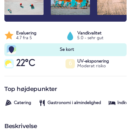
Evaluering
Vandkvalitet
4.7 fra 5
5.0 - sehr gut
Se kort
22°C
UV-eksponering
6
Moderat risiko
Top højdepunkter
Catering
Gastronomi i almindelighed
Indkva
Beskrivelse