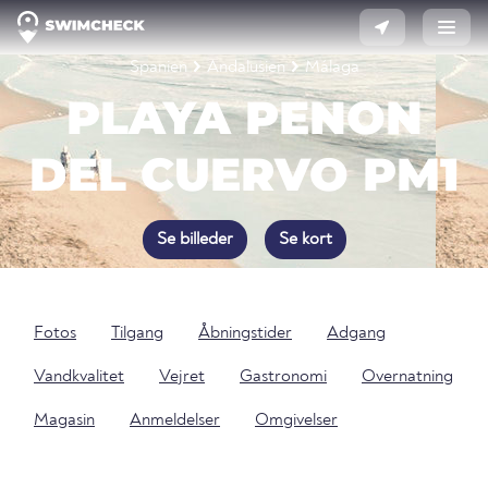
Spanien
Andalusien
Málaga
PLAYA PENON
DEL CUERVO PM1
Se billeder
Se kort
Fotos
Tilgang
Åbningstider
Adgang
Vandkvalitet
Vejret
Gastronomi
Overnatning
Magasin
Anmeldelser
Omgivelser