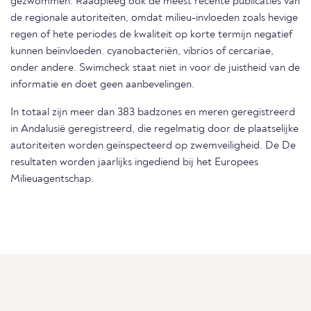
gezwommen. Raadpleeg ook de meest recente publicaties van
de regionale autoriteiten, omdat milieu-invloeden zoals hevige
regen of hete periodes de kwaliteit op korte termijn negatief
kunnen beïnvloeden. cyanobacteriën, vibrios of cercariae,
onder andere. Swimcheck staat niet in voor de juistheid van de
informatie en doet geen aanbevelingen.
In totaal zijn meer dan 383 badzones en meren geregistreerd
in Andalusië geregistreerd, die regelmatig door de plaatselijke
autoriteiten worden geïnspecteerd op zwemveiligheid. De De
resultaten worden jaarlijks ingediend bij het Europees
Milieuagentschap.