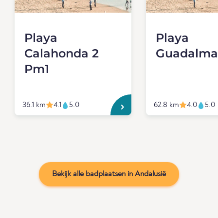
Playa
Playa
Calahonda 2
Guadalma
Pm1
36.1 km
4.1
5.0
62.8 km
4.0
5.0
Bekijk alle badplaatsen in Andalusië