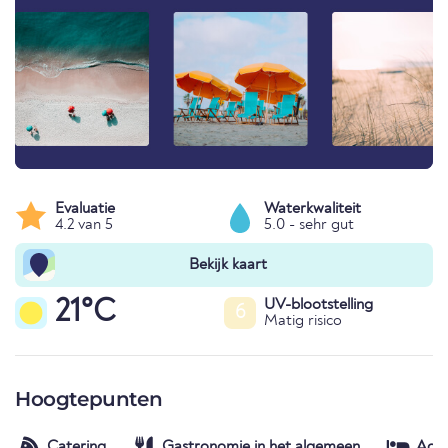
Evaluatie
Waterkwaliteit
4.2 van 5
5.0 - sehr gut
Bekijk kaart
21°C
UV-blootstelling
6
Matig risico
Hoogtepunten
Catering
Gastronomie in het algemeen
Acc