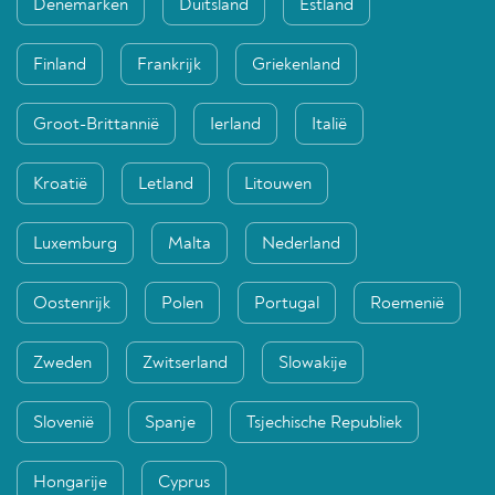
Denemarken
Duitsland
Estland
Finland
Frankrijk
Griekenland
Groot-Brittannië
Ierland
Italië
Kroatië
Letland
Litouwen
Luxemburg
Malta
Nederland
Oostenrijk
Polen
Portugal
Roemenië
Zweden
Zwitserland
Slowakije
Slovenië
Spanje
Tsjechische Republiek
Hongarije
Cyprus