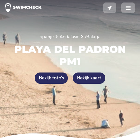
Spanje
Andalusië
Málaga
PLAYA DEL PADRON
PM1
Bekijk foto's
Bekijk kaart