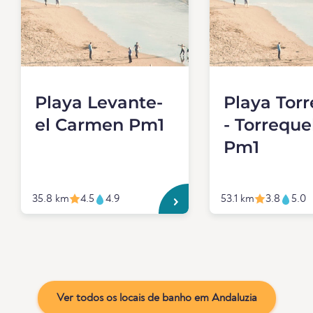
Playa Levante-
Playa Torr
el Carmen Pm1
- Torrequ
Pm1
35.8 km
4.5
4.9
53.1 km
3.8
5.0
Ver todos os locais de banho em Andaluzia