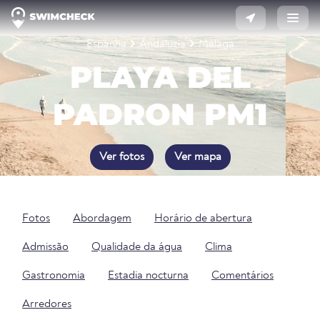
Espanha
Andaluzia
Málaga
PLAYA DEL
PADRON PM1
Ver fotos
Ver mapa
Fotos
Abordagem
Horário de abertura
Admissão
Qualidade da água
Clima
Gastronomia
Estadia nocturna
Comentários
Arredores