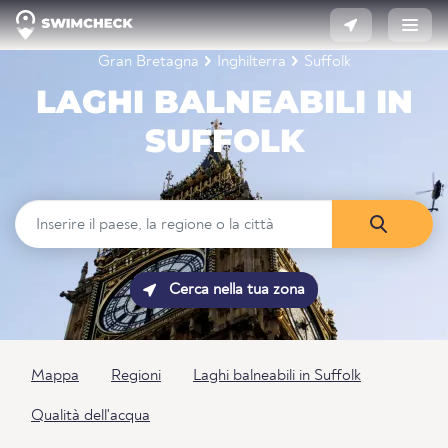
Gran Bretagna
Inghilterra
Suffolk
LAGHI BALNEABILI IN
SUFFOLK
Cerca nella tua zona
Mappa
Regioni
Laghi balneabili in Suffolk
Qualità dell'acqua