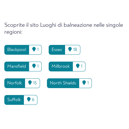
Scoprite il sito Luoghi di balneazione nelle singole
regioni:
Blackpool
1
Essex
18
Mansfield
1
Millbrook
1
Norfolk
15
North Shields
1
Suffolk
6