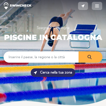
Spagna
Catalogna
PISCINE IN CATALOGNA
Cerca nella tua zona