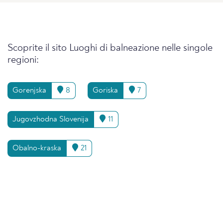
Scoprite il sito Luoghi di balneazione nelle singole
regioni:
Gorenjska
8
Goriska
7
Jugovzhodna Slovenija
11
Obalno-kraska
21