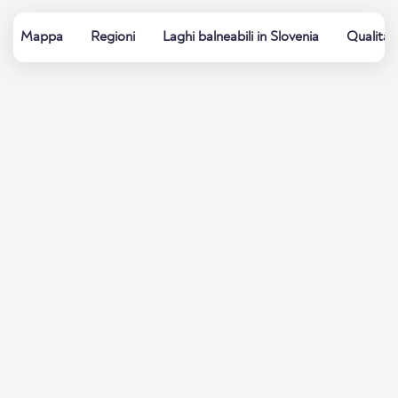
Mappa
Regioni
Laghi balneabili in Slovenia
Qualità 