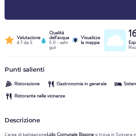
1
Qualità
Valutazione
dell'acqua
Visualizza
4.7 da 5
5.0 - sehr
la mappa
Esp
gut
Ris
Punti salienti
Ristorazione
Gastronomia in generale
Siste
Ristorante nelle vicinanze
Descrizione
L'area di balneazione
Lido Comunale Bissone
si trova in
Svizzera
i