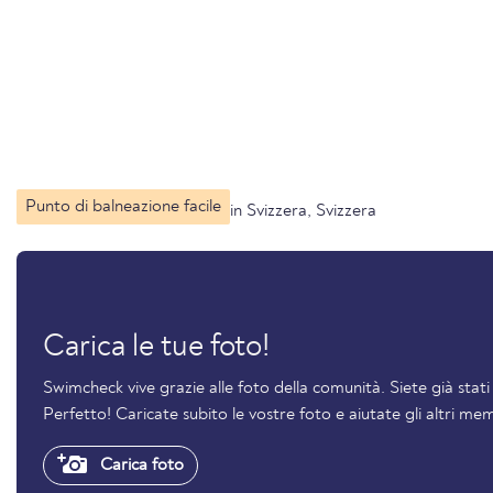
Punto di balneazione facile
in Svizzera, Svizzera
Carica le tue foto!
Swimcheck vive grazie alle foto della comunità. Siete già sta
Perfetto! Caricate subito le vostre foto e aiutate gli altri mem
Carica foto