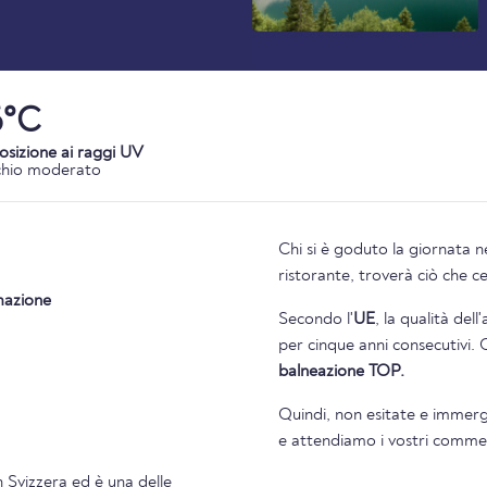
6°C
osizione ai raggi UV
chio moderato
Chi si è goduto la giornata n
ristorante, troverà ciò che c
mazione
Secondo l'
UE
, la qualità del
per cinque anni consecutivi. 
balneazione TOP.
Quindi, non esitate e immerge
e attendiamo i vostri comment
n
Svizzera
ed è una delle