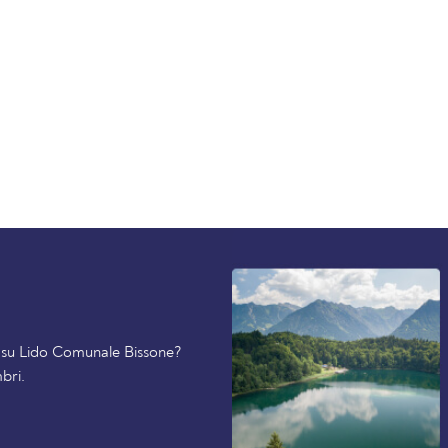
ti su Lido Comunale Bissone?
bri.