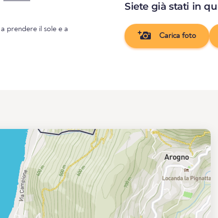
Siete già stati in q
 a prendere il sole e a
Carica foto