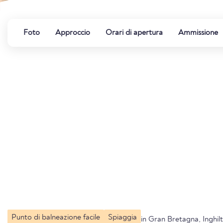
Foto
Approccio
Orari di apertura
Ammissione
Punto di balneazione facile
Spiaggia
in Gran Bretagna, Inghil