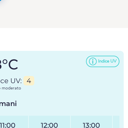
8°C
Indice UV
ice UV:
4
io moderato
mani
11:00
12:00
13:00