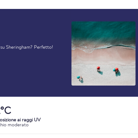
ti su Sheringham? Perfetto!
2°C
osizione ai raggi UV
chio moderato