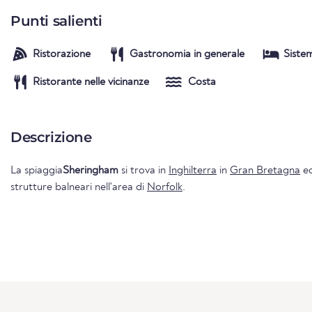
Punti salienti
Ristorazione
Gastronomia in generale
Siste
Ristorante nelle vicinanze
Costa
Descrizione
La spiaggia
Sheringham
si trova in
Inghilterra
in
Gran Bretagna
ed
strutture balneari nell'area di
Norfolk
.