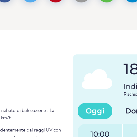
1
Ind
Risch
Oggi
Do
nel sito di balneazione . La
9 km/h.
ficientemente dai raggi UV con
10:00