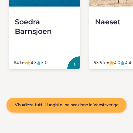
Soedra
Naeset
Barnsjoen
84 km
4.3
5.0
93.5 km
4.0
4.4
Visualizza tutti i luoghi di balneazione in Vaestsverige