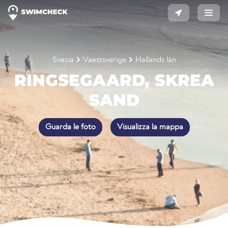
Svezia
Vaestsverige
Hallands län
RINGSEGAARD, SKREA
SAND
Guarda le foto
Visualizza la mappa