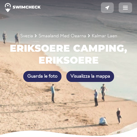
Svezia
Smaaland Med Oearna
Kalmar Laen
ERIKSOERE CAMPING,
ERIKSOERE
Guarda le foto
Visualizza la mappa