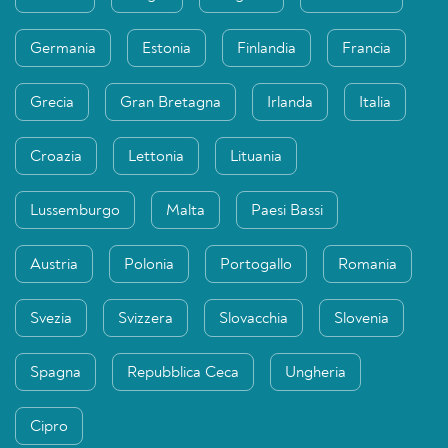
Germania
Estonia
Finlandia
Francia
Grecia
Gran Bretagna
Irlanda
Italia
Croazia
Lettonia
Lituania
Lussemburgo
Malta
Paesi Bassi
Austria
Polonia
Portogallo
Romania
Svezia
Svizzera
Slovacchia
Slovenia
Spagna
Repubblica Ceca
Ungheria
Cipro