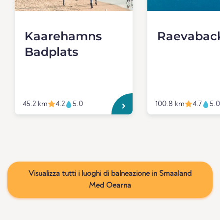
Kaarehamns
Raevabac
Badplats
45.2 km
4.2
5.0
100.8 km
4.7
5.0
Visualizza tutti i luoghi di balneazione in Smaaland
Med Oearna