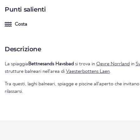
Punti salienti
Costa
Descrizione
La spiaggia
Bettnesands Havsbad
si trova in
Oevre Norrland
in
Sv
strutture balneari nell'area di
Vaesterbottens Laen
.
Tra questi, laghi balneari, spiagge e piscine all'aperto che invitano
rilassarsi.