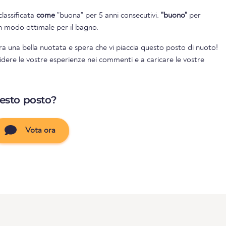
classificata
come
"buona" per 5 anni consecutivi.
"buono"
per
 in modo ottimale per il bagno.
ra una bella nuotata e spera che vi piaccia questo posto di nuoto!
videre le vostre esperienze nei commenti e a caricare le vostre
uesto posto?
Vota ora