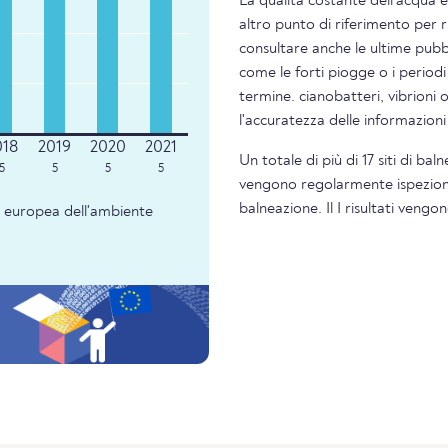
La qualità costante dell'acqua 
altro punto di riferimento per 
consultare anche le ultime pubbl
come le forti piogge o i periodi
termine. cianobatteri, vibrioni 
l'accuratezza delle informazion
Un totale di più di 17 siti di ba
5
5
5
5
vengono regolarmente ispezionati
balneazione. Il I risultati veng
ia europea dell'ambiente