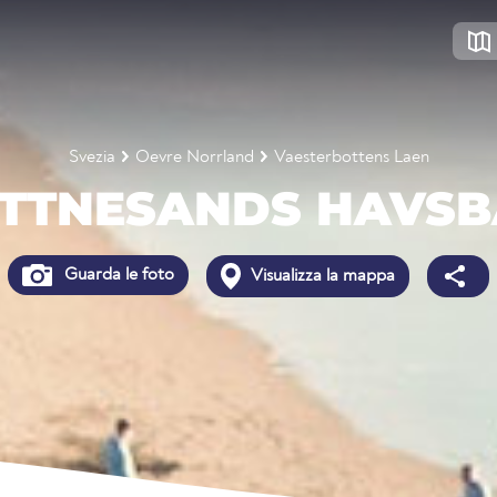
Svezia
Oevre Norrland
Vaesterbottens Laen
TTNESANDS HAVS
Guarda le foto
Visualizza la mappa