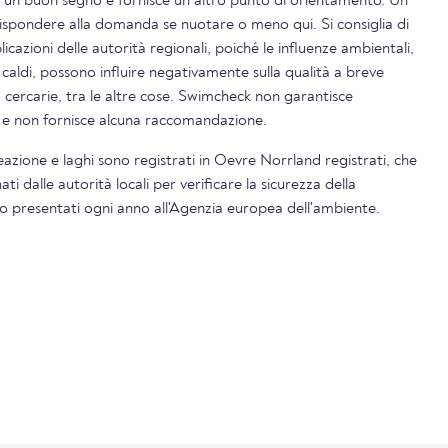
è un buon segno e fornisce un altro punto di orientamento. Un
rispondere alla domanda se nuotare o meno qui. Si consiglia di
icazioni delle autorità regionali, poiché le influenze ambientali,
 caldi, possono influire negativamente sulla qualità a breve
o cercarie, tra le altre cose. Swimcheck non garantisce
i e non fornisce alcuna raccomandazione.
lneazione e laghi sono registrati in Oevre Norrland registrati, che
 dalle autorità locali per verificare la sicurezza della
ono presentati ogni anno all'Agenzia europea dell'ambiente.