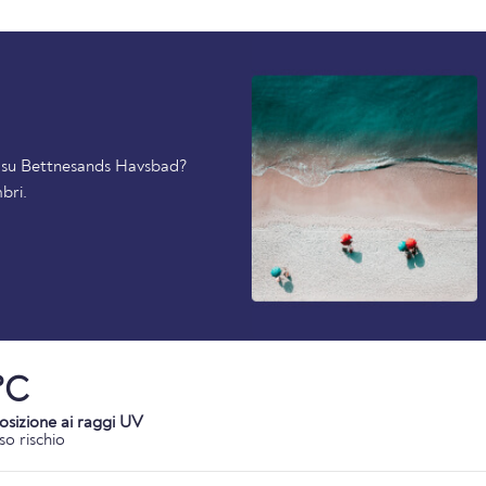
ti su Bettnesands Havsbad?
bri.
°C
osizione ai raggi UV
so rischio