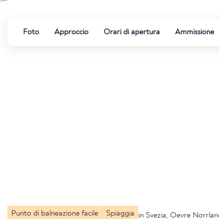
Foto
Approccio
Orari di apertura
Ammissione
Punto di balneazione facile
Spiaggia
in Svezia, Oevre Norrla