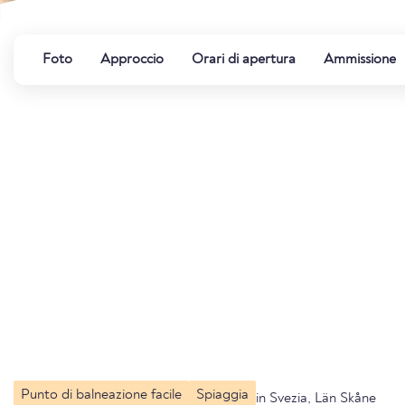
Foto
Approccio
Orari di apertura
Ammissione
Punto di balneazione facile
Spiaggia
in Svezia, Län Skåne