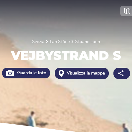
Svezia
Län Skåne
Skaane Laen
VEJBYSTRAND S
Guarda le foto
Visualizza la mappa