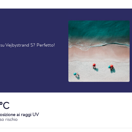
i su Vejbystrand S? Perfetto!
1°C
osizione ai raggi UV
so rischio