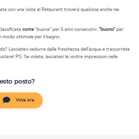
ata con una visita al Retaurant troverà qualcosa anche nei
classificata
come
"buona" per 5 anni consecutivi.
"buono"
per
 in modo ottimale per il bagno.
do? Lasciatevi sedurre dalla freschezza dell'acqua e trascorrete
otare! PS: Se volete, lasciateci le vostre impressioni nelle
uesto posto?
Vota ora