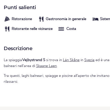
Punti salienti
Ristorazione
Gastronomia in generale
Siste
Ristorante nelle vicinanze
Costa
Descrizione
La spiaggia
Vejbystrand S
si trova in
Län Skåne
in
Svezia
ed è una 
balneari nell'area di
Skaane Laen
.
Tra questi, laghi balneari, spiagge e piscine all'aperto che invitano
rilassarsi.