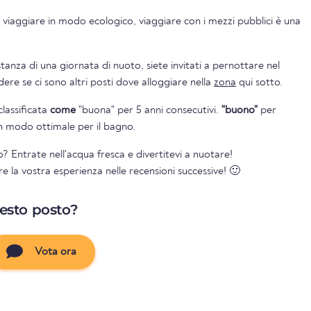
 viaggiare in modo ecologico, viaggiare con i mezzi pubblici è una
nza di una giornata di nuoto, siete invitati a pernottare nel
gio. Potete vedere se ci sono altri posti dove alloggiare nella
zona
qui sotto.
classificata
come
"buona" per 5 anni consecutivi.
"buono"
per
 in modo ottimale per il bagno.
? Entrate nell'acqua fresca e divertitevi a nuotare!
re la vostra esperienza nelle recensioni successive! 🙂
uesto posto?
Vota ora