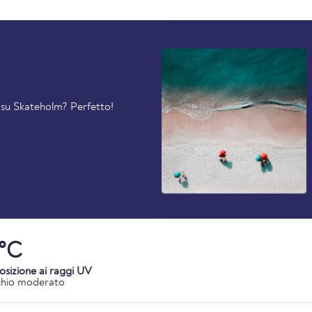
i su Skateholm? Perfetto!
1°C
osizione ai raggi UV
chio moderato