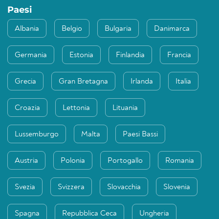
Paesi
Albania
Belgio
Bulgaria
Danimarca
Germania
Estonia
Finlandia
Francia
Grecia
Gran Bretagna
Irlanda
Italia
Croazia
Lettonia
Lituania
Lussemburgo
Malta
Paesi Bassi
Austria
Polonia
Portogallo
Romania
Svezia
Svizzera
Slovacchia
Slovenia
Spagna
Repubblica Ceca
Ungheria