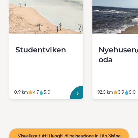
Studentviken
Nyehusen/
oda
0.9 km
4.7
5.0
92.5 km
3.9
5.0
Visualizza tutti i luoghi di balneazione in Län Skåne