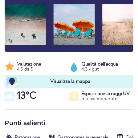
Valutazione
Qualità dell'acqua
4.5 da 5
4.3 - gut
Visualizza la mappa
13°C
Esposizione ai raggi UV
4
Rischio moderato
Punti salienti
Ristorazione
Gastronomia in generale
Colle