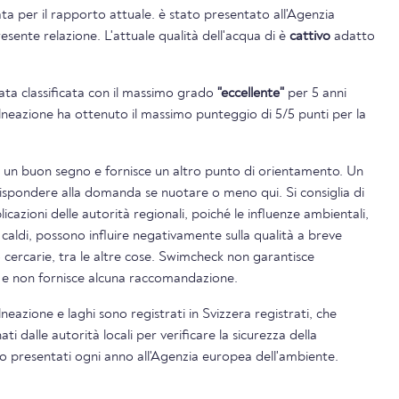
ta per il rapporto attuale. è stato presentato all'Agenzia
sente relazione. L'attuale qualità dell'acqua di è
cattivo
adatto
tata classificata con il massimo grado
"eccellente"
per 5 anni
balneazione ha ottenuto il massimo punteggio di 5/5 punti per la
è un buon segno e fornisce un altro punto di orientamento. Un
rispondere alla domanda se nuotare o meno qui. Si consiglia di
icazioni delle autorità regionali, poiché le influenze ambientali,
 caldi, possono influire negativamente sulla qualità a breve
o cercarie, tra le altre cose. Swimcheck non garantisce
i e non fornisce alcuna raccomandazione.
alneazione e laghi sono registrati in Svizzera registrati, che
 dalle autorità locali per verificare la sicurezza della
ono presentati ogni anno all'Agenzia europea dell'ambiente.