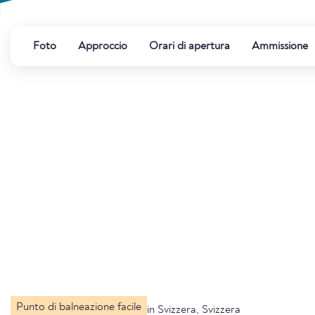
Foto
Approccio
Orari di apertura
Ammissione
Punto di balneazione facile
in Svizzera, Svizzera