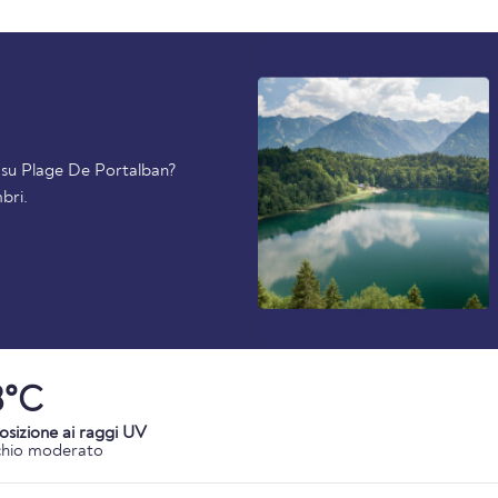
ti su Plage De Portalban?
bri.
8°C
osizione ai raggi UV
chio moderato