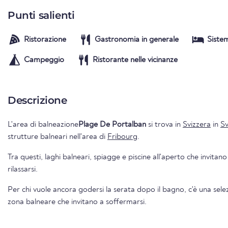
Punti salienti
Ristorazione
Gastronomia in generale
Siste
Campeggio
Ristorante nelle vicinanze
Descrizione
L'area di balneazione
Plage De Portalban
si trova in
Svizzera
in
Sv
strutture balneari nell'area di
Fribourg
.
Tra questi, laghi balneari, spiagge e piscine all'aperto che invitano
rilassarsi.
Per chi vuole ancora godersi la serata dopo il bagno, c'è una selezi
zona balneare che invitano a soffermarsi.