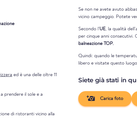
Se non ne avete avuto abbasta
vicino campeg
mazione
Secondo l'
UE
, la qualità del
per cinque anni consecutivi. 
balneazione TOP.
Quindi: quando le temperatu
libero e visitate questo luog
izzera
ed è una delle oltre 11
Siete già stati in q
 a prendere il sole e a
Carica foto
one di ristoranti vicino alla