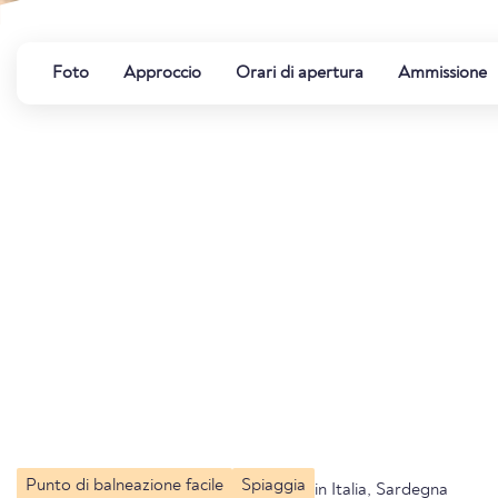
Foto
Approccio
Orari di apertura
Ammissione
Punto di balneazione facile
Spiaggia
in Italia, Sardegna