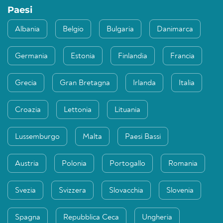
Paesi
Albania
Belgio
Bulgaria
Danimarca
Germania
Estonia
Finlandia
Francia
Grecia
Gran Bretagna
Irlanda
Italia
Croazia
Lettonia
Lituania
Lussemburgo
Malta
Paesi Bassi
Austria
Polonia
Portogallo
Romania
Svezia
Svizzera
Slovacchia
Slovenia
Spagna
Repubblica Ceca
Ungheria