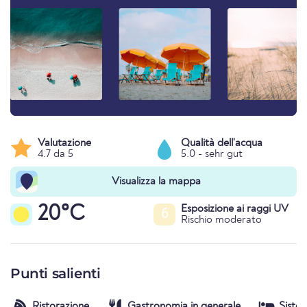
Valutazione
Qualità dell'acqua
4.7 da 5
5.0 - sehr gut
Visualizza la mappa
20°C
Esposizione ai raggi UV
6
Rischio moderato
Punti salienti
Ristorazione
Gastronomia in generale
Siste