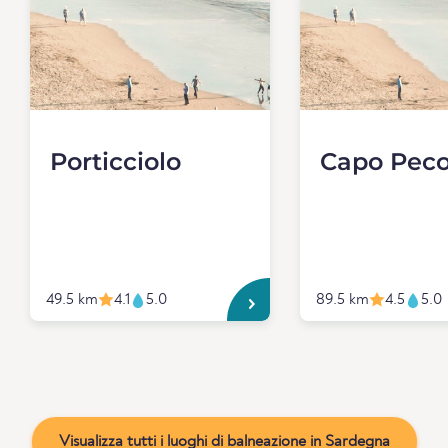
Porticciolo
Capo Peco
49.5 km
4.1
5.0
89.5 km
4.5
5.0
Visualizza tutti i luoghi di balneazione in Sardegna