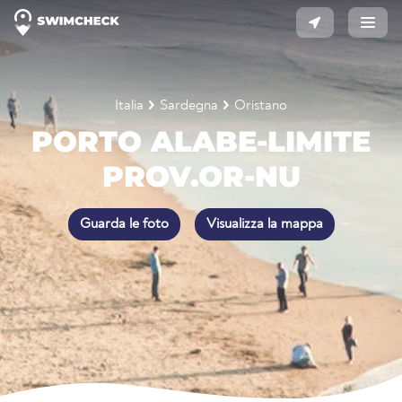
Italia
Sardegna
Oristano
PORTO ALABE-LIMITE
PROV.OR-NU
Guarda le foto
Visualizza la mappa