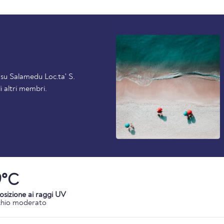
i su Salamedu Loc.ta' S.
i altri membri.
9°C
osizione ai raggi UV
chio moderato