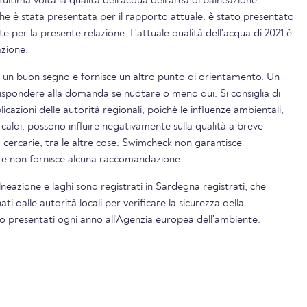
l'ultima volta la qualità dell'acqua dell'area di balneazione
he è stata presentata per il rapporto attuale. è stato presentato
e per la presente relazione. L'attuale qualità dell'acqua di 2021 è
azione.
è un buon segno e fornisce un altro punto di orientamento. Un
rispondere alla domanda se nuotare o meno qui. Si consiglia di
icazioni delle autorità regionali, poiché le influenze ambientali,
 caldi, possono influire negativamente sulla qualità a breve
o cercarie, tra le altre cose. Swimcheck non garantisce
i e non fornisce alcuna raccomandazione.
alneazione e laghi sono registrati in Sardegna registrati, che
 dalle autorità locali per verificare la sicurezza della
ono presentati ogni anno all'Agenzia europea dell'ambiente.