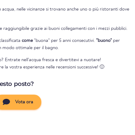
 acqua, nelle vicinanze si trovano anche uno o più ristoranti dove
 raggiungibile grazie ai buoni collegamenti con i mezzi pubblici.
classificata
come
"buona" per 5 anni consecutivi.
"buono"
per
 in modo ottimale per il bagno.
? Entrate nell'acqua fresca e divertitevi a nuotare!
re la vostra esperienza nelle recensioni successive! 🙂
uesto posto?
Vota ora