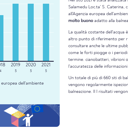
Nel sito 2021 è stata analizzata 
Salamedu Loc.ta' S. Caterina, c
all'Agenzia europea dell'ambient
molto buono
adatto alla balne
La qualità costante dell'acqua 
altro punto di riferimento per 
consultare anche le ultime pubbl
come le forti piogge o i periodi
termine. cianobatteri, vibrioni 
l'accuratezza delle informazion
4
5
5
5
Un totale di più di 660 siti di b
ia europea dell'ambiente
vengono regolarmente ispezionati
balneazione. Il I risultati veng