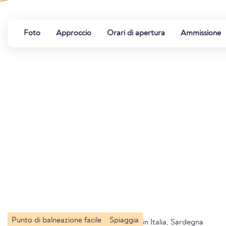
Foto
Approccio
Orari di apertura
Ammissione
Punto di balneazione facile
Spiaggia
in Italia, Sardegna