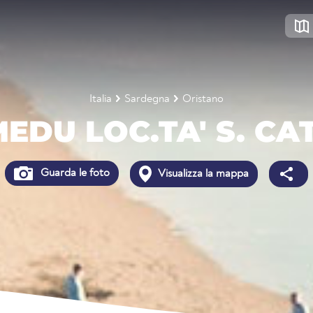
Italia
Sardegna
Oristano
EDU LOC.TA' S. CA
Guarda le foto
Visualizza la mappa