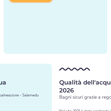
ua
Qualità dell'acq
2026
i balneazione - Salamedu
Bagni sicuri grazie a rego