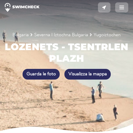
Bulgaria
Severna I Iztochna Bulgaria
Yugoiztochen
LOZENETS - TSENTRLEN
PLAZH
Guarda le foto
Visualizza la mappa