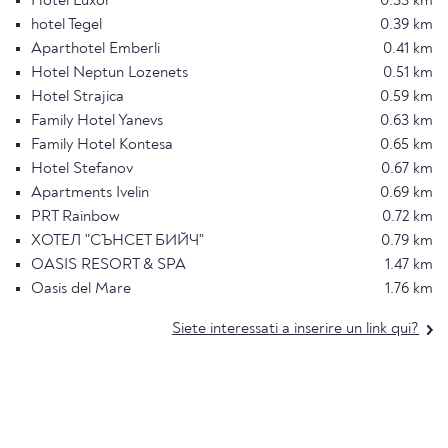
Hotel Luxor
0.33 km
hotel Tegel
0.39 km
Aparthotel Emberli
0.41 km
Hotel Neptun Lozenets
0.51 km
Hotel Strajica
0.59 km
Family Hotel Yanevs
0.63 km
Family Hotel Kontesa
0.65 km
Hotel Stefanov
0.67 km
Apartments Ivelin
0.69 km
PRT Rainbow
0.72 km
ХОТЕЛ "СЪНСЕТ БИЙЧ"
0.79 km
OASIS RESORT & SPA
1.47 km
Oasis del Mare
1.76 km
Siete interessati a inserire un link qui?