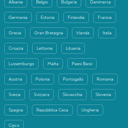
Albania
Belgio
Bulgaria
Danimarca
Germania
Estonia
Finlandia
Francia
Grecia
Gran Bretagna
Irlanda
Italia
Croazia
Lettonia
Lituania
Lussemburgo
Malta
Paesi Bassi
Austria
Polonia
Portogallo
Romania
Svezia
Svizzera
Slovacchia
Slovenia
Spagna
Repubblica Ceca
Ungheria
Cipro