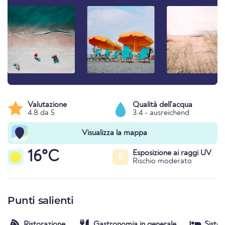
Valutazione
Qualità dell'acqua
4.8 da 5
3.4 - ausreichend
Visualizza la mappa
16°C
Esposizione ai raggi UV
6
Rischio moderato
Punti salienti
Ristorazione
Gastronomia in generale
Siste