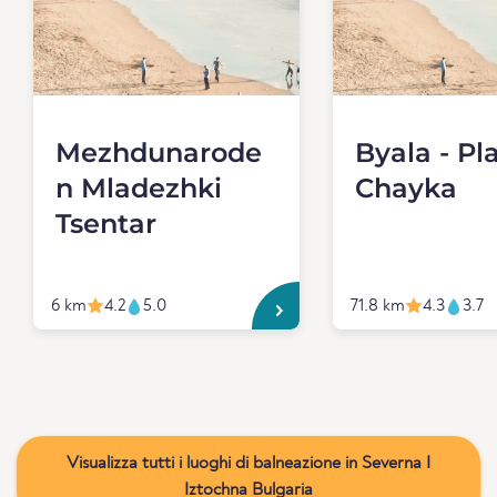
Mezhdunarode
Byala - Pl
n Mladezhki
Chayka
Tsentar
6 km
4.2
5.0
71.8 km
4.3
3.7
Visualizza tutti i luoghi di balneazione in Severna I
Iztochna Bulgaria