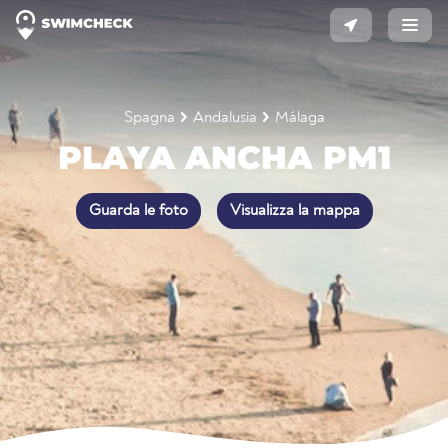
Spagna
Andalusia
Málaga
PLAYA ANCHA PM1
Guarda le foto
Visualizza la mappa