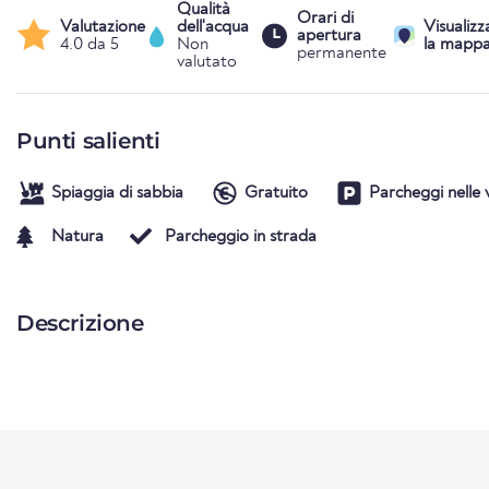
Qualità
Orari di
Valutazione
dell'acqua
Visualizz
apertura
4.0 da 5
Non
la mapp
permanente
valutato
Punti salienti
Spiaggia di sabbia
Gratuito
Parcheggi nelle 
Natura
Parcheggio in strada
Descrizione