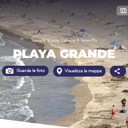
Spagna
Isole Canarie
Teneriffa
PLAYA GRANDE
Guarda le foto
Visualizza la mappa