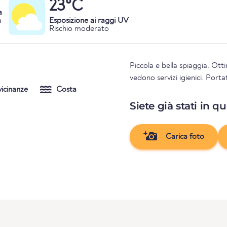
23°C
a
a
Esposizione ai raggi UV
Rischio moderato
Piccola e bella spiaggia. Ott
vedono servizi igienici. Porta
vicinanze
Costa
Siete già stati in q
Carica foto