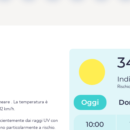
3
Ind
Risch
Oggi
Do
alneare . La temperatura è
 12 km/h.
ficientemente dai raggi UV con
10:00
ono particolarmente a rischio.