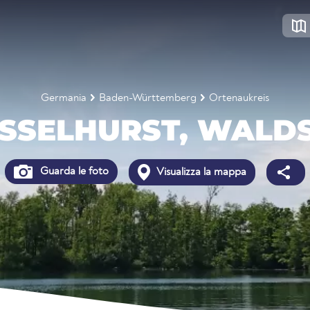
Germania
Baden-Württemberg
Ortenaukreis
SSELHURST, WALD
Guarda le foto
Visualizza la mappa