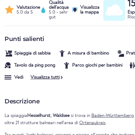
1
Qualità
Valutazione
dell'acqua
Visualizza
5.0 da 5
5.0 - sehr
la mappa
Esp
gut
Ris
Punti salienti
Spiaggia di sabbia
A misura di bambino
Prat
Tavolo da ping pong
Parco giochi per bambini
Vedi
Visualizza tutti
Descrizione
La spiaggia
Hesselhurst, Waldsee
si trova in
Baden-Württemberg
oltre 21 strutture balneari nell'area di
Ortenaukreis
.