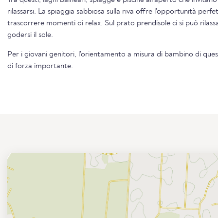
Tra questi, laghi balneari, spiagge e piscine all'aperto che invitano
rilassarsi. La spiaggia sabbiosa sulla riva offre l'opportunità perfetta per rinfrescarsi in acqua e
trascorrere momenti di relax. Sul prato prendisole ci si può rilassare, osservare il trambusto e
godersi il sole.
Per i giovani genitori, l'orientamento a misura di bambino di qu
di forza importante.