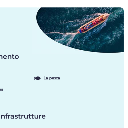
imento
La pesca
ni
infrastrutture