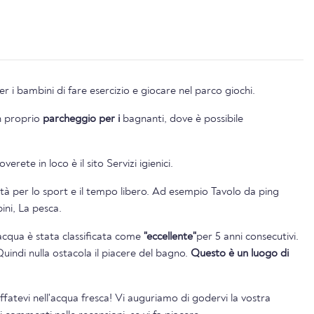
 i bambini di fare esercizio e giocare nel parco giochi.
n proprio
parcheggio per i
bagnanti, dove è possibile
verete in loco è il sito Servizi igienici.
vità per lo sport e il tempo libero. Ad esempio Tavolo da ping
ni, La pesca.
l'acqua è stata classificata come
"eccellente"
per 5 anni consecutivi.
Quindi nulla ostacola il piacere del bagno.
Questo è un luogo di
uffatevi nell'acqua fresca! Vi auguriamo di godervi la vostra