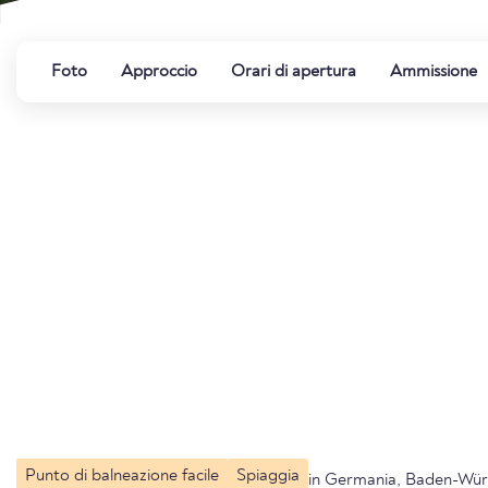
Foto
Approccio
Orari di apertura
Ammissione
Punto di balneazione facile
Spiaggia
in Germania, Baden-Wü