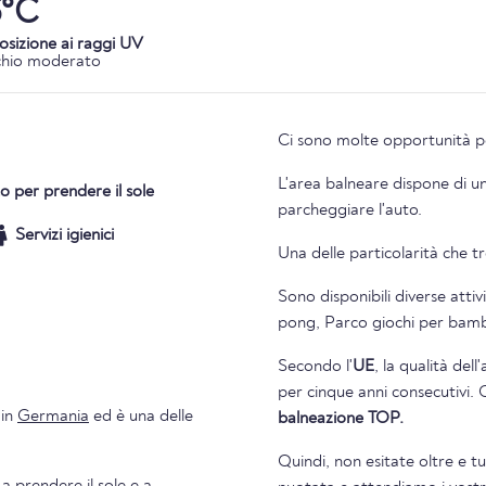
5°C
osizione ai raggi UV
chio moderato
Ci sono molte opportunità per
L'area balneare dispone di u
o per prendere il sole
parcheggiare l'auto.
Servizi igienici
Una delle particolarità che tro
Sono disponibili diverse atti
pong, Parco giochi per bambi
Secondo l'
UE
, la qualità del
per cinque anni consecutivi. 
in
Germania
ed è una delle
balneazione TOP.
Quindi, non esitate oltre e t