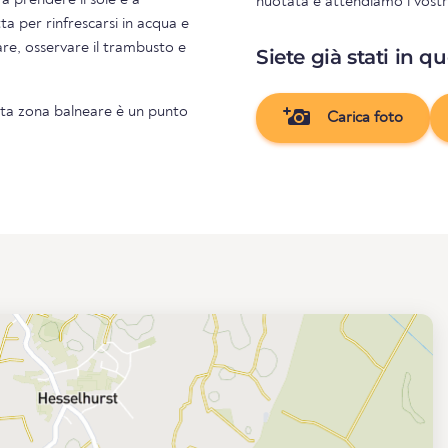
 a prendere il sole e a
nuotata e attendiamo i vostri
Siete già stati in q
esta zona balneare è un punto
Carica foto