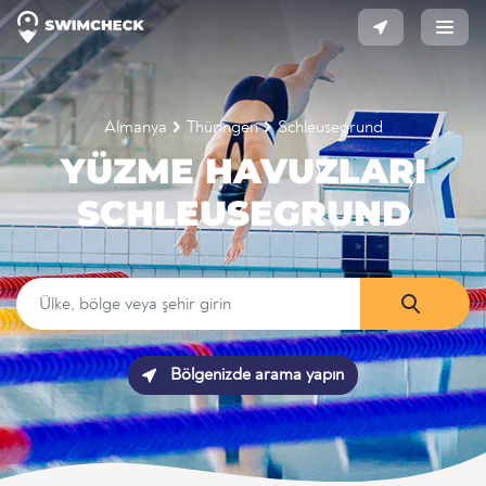
Almanya
Thüringen
Schleusegrund
YÜZME HAVUZLARI
SCHLEUSEGRUND
Bölgenizde arama yapın