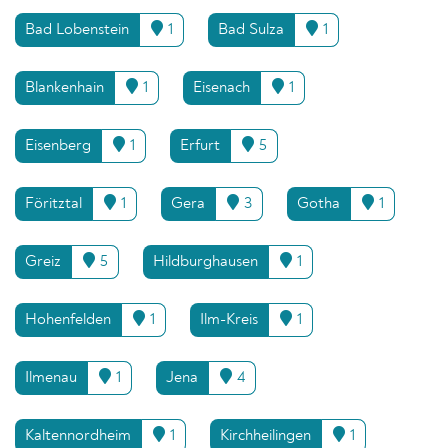
Bad Lobenstein
1
Bad Sulza
1
Blankenhain
1
Eisenach
1
Eisenberg
1
Erfurt
5
Föritztal
1
Gera
3
Gotha
1
Greiz
5
Hildburghausen
1
Hohenfelden
1
Ilm-Kreis
1
Ilmenau
1
Jena
4
Kaltennordheim
1
Kirchheilingen
1