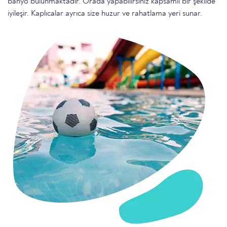
banyo bulunmaktadır. Orada yapabilirsiniz kapsamlı bir şekilde
iyileşir. Kaplıcalar ayrıca size huzur ve rahatlama yeri sunar.