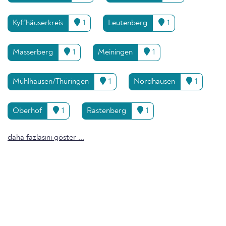
Kyffhäuserkreis
1
Leutenberg
1
Masserberg
1
Meiningen
1
Mühlhausen/Thüringen
1
Nordhausen
1
Oberhof
1
Rastenberg
1
daha fazlasını göster ...