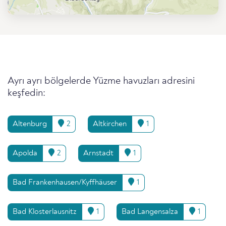
Ayrı ayrı bölgelerde Yüzme havuzları adresini
keşfedin:
Altenburg
2
Altkirchen
1
Apolda
2
Arnstadt
1
Bad Frankenhausen/Kyffhäuser
1
Bad Klosterlausnitz
1
Bad Langensalza
1