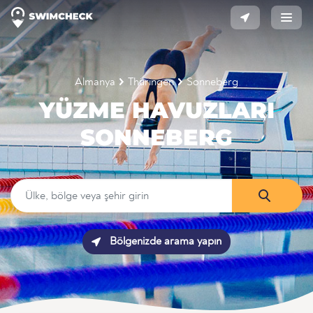
Almanya
Thüringen
Sonneberg
YÜZME HAVUZLARI
SONNEBERG
Bölgenizde arama yapın