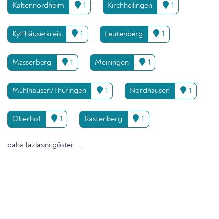
Kaltennordheim
1
Kirchheilingen
1
Kyffhäuserkreis
1
Leutenberg
1
Masserberg
1
Meiningen
1
Mühlhausen/Thüringen
1
Nordhausen
1
Oberhof
1
Rastenberg
1
daha fazlasını göster ...