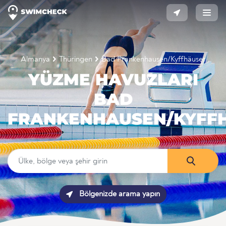
Almanya
Thüringen
Bad Frankenhausen/Kyffhäuser
YÜZME HAVUZLARI
BAD
FRANKENHAUSEN/KYFF
Bölgenizde arama yapın