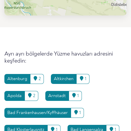
Ayrı ayrı bölgelerde Yüzme havuzları adresini
keşfedin:
Altenburg
2
Altkirchen
1
Apolda
2
Arnstadt
1
Bad Frankenhausen/Kyffhäuser
1
Bad Klosterlausnitz
1
Bad Langensalza
1