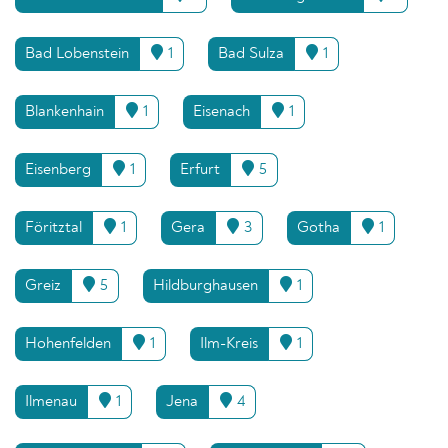
Bad Lobenstein
1
Bad Sulza
1
Blankenhain
1
Eisenach
1
Eisenberg
1
Erfurt
5
Föritztal
1
Gera
3
Gotha
1
Greiz
5
Hildburghausen
1
Hohenfelden
1
Ilm-Kreis
1
Ilmenau
1
Jena
4