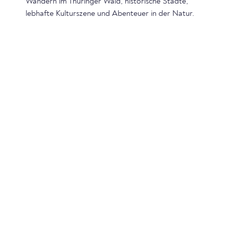
Wandern im Thüringer Wald, historische Städte,
lebhafte Kulturszene und Abenteuer in der Natur.