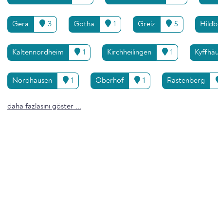
Gera
3
Gotha
1
Greiz
5
Hild
Kaltennordheim
1
Kirchheilingen
1
Kyffhäu
Nordhausen
1
Oberhof
1
Rastenberg
daha fazlasını göster ...