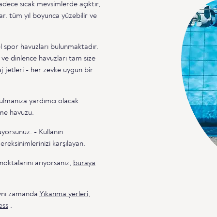
sadece sıcak mevsimlerde açıktır,
r. tüm yıl boyunca yüzebilir ve
zel spor havuzları bulunmaktadır.
 ve dinlence havuzları tam size
j jetleri - her zevke uygun bir
ulmanıza yardımcı olacak
zme havuzu.
yorsunuz. - Kullanın
reksinimlerinizi karşılayan.
oktalarını arıyorsanız,
buraya
aynı zamanda
Yıkanma yerleri
,
ess
.