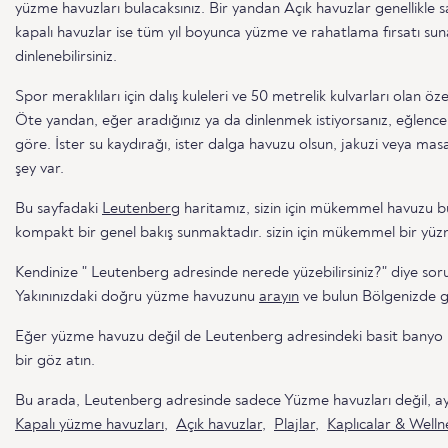
yüzme havuzları bulacaksınız. Bir yandan Açık havuzlar genellikle 
kapalı havuzlar ise tüm yıl boyunca yüzme ve rahatlama fırsatı suna
dinlenebilirsiniz.
Spor meraklıları için dalış kuleleri ve 50 metrelik kulvarları olan ö
Öte yandan, eğer aradığınız ya da dinlenmek istiyorsanız, eğlence
göre. İster su kaydırağı, ister dalga havuzu olsun, jakuzi veya masa
şey var.
Bu sayfadaki
Leutenberg
haritamız, sizin için mükemmel havuzu b
kompakt bir genel bakış sunmaktadır. sizin için mükemmel bir yü
Kendinize " Leutenberg adresinde nerede yüzebilirsiniz?" diye soru
Yakınınızdaki doğru yüzme havuzunu
arayın
ve bulun Bölgenizde ge
Eğer yüzme havuzu değil de Leutenberg adresindeki basit banyo n
bir göz atın.
Bu arada, Leutenberg adresinde sadece Yüzme havuzları değil, 
Kapalı yüzme havuzları
,
Açık havuzlar
,
Plajlar
,
Kaplıcalar & Welln