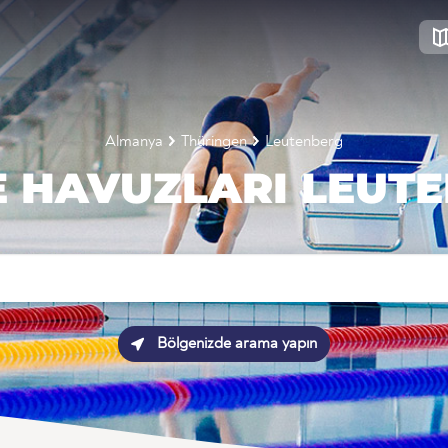
Almanya
Thüringen
Leutenberg
 HAVUZLARI LEUT
Bölgenizde arama yapın