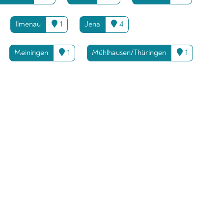
Ilmenau
1
Jena
4
Meiningen
1
Mühlhausen/Thüringen
1