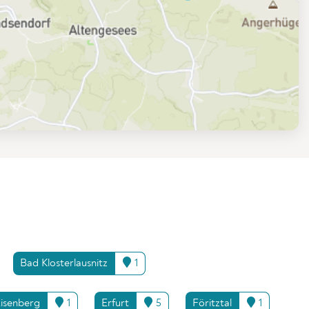
Bad Klosterlausnitz
1
isenberg
1
Erfurt
5
Föritztal
1