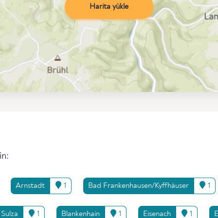
Harita yükle
in:
Arnstadt
1
Bad Frankenhausen/Kyffhäuser
1
 Sulza
1
Blankenhain
1
Eisenach
1
E