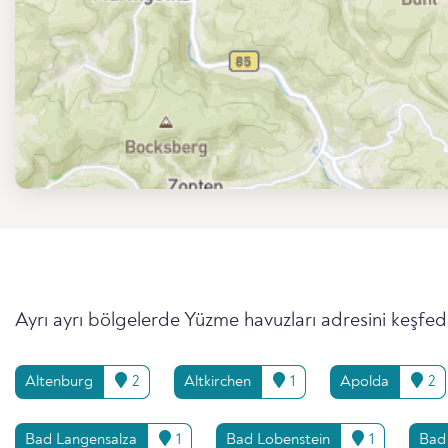
Ayrı ayrı bölgelerde Yüzme havuzları adresini keşfed
Altenburg
2
Altkirchen
1
Apolda
2
Bad Langensalza
1
Bad Lobenstein
1
Bad