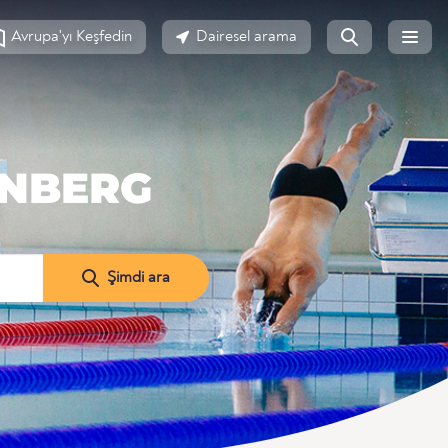
Avrupa'yı Keşfedin
Dairesel arama
ENBERG
Şimdi ara