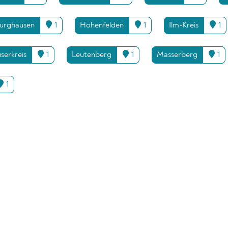
burghausen
1
Hohenfelden
1
Ilm-Kreis
1
serkreis
1
Leutenberg
1
Masserberg
1
1