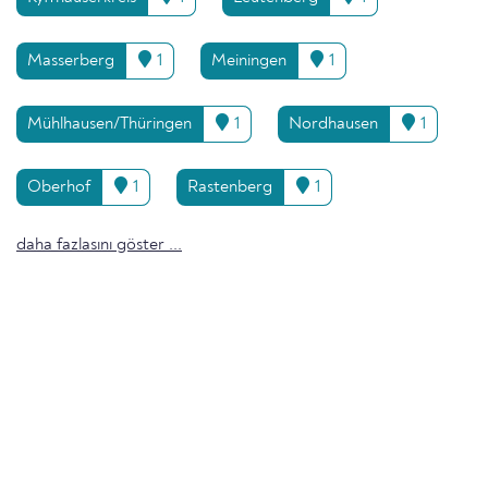
Masserberg
1
Meiningen
1
Mühlhausen/Thüringen
1
Nordhausen
1
Oberhof
1
Rastenberg
1
daha fazlasını göster ...