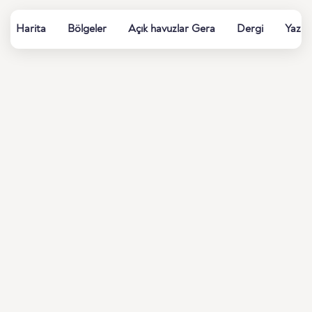
Harita
Bölgeler
Açık havuzlar Gera
Dergi
Yaz h