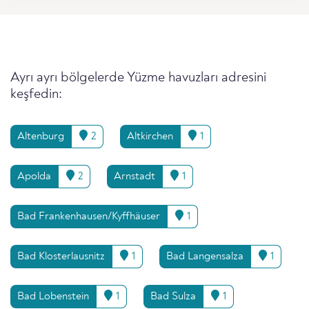
Ayrı ayrı bölgelerde Yüzme havuzları adresini
keşfedin:
Altenburg
2
Altkirchen
1
Apolda
2
Arnstadt
1
Bad Frankenhausen/Kyffhäuser
1
Bad Klosterlausnitz
1
Bad Langensalza
1
Bad Lobenstein
1
Bad Sulza
1