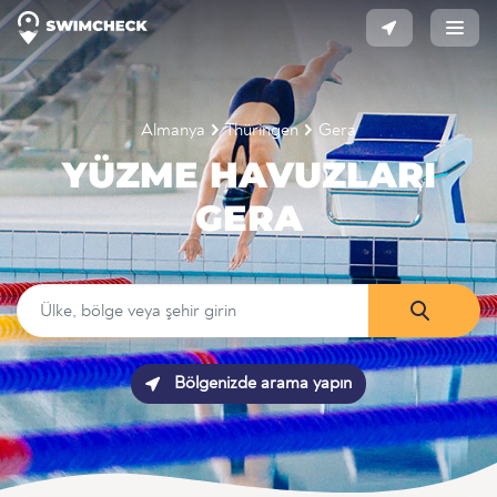
Almanya
Thüringen
Gera
YÜZME HAVUZLARI
GERA
Bölgenizde arama yapın