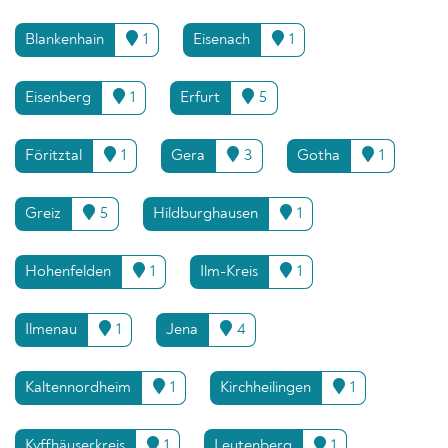
Blankenhain
1
Eisenach
1
Eisenberg
1
Erfurt
5
Föritztal
1
Gera
3
Gotha
1
Greiz
5
Hildburghausen
1
Hohenfelden
1
Ilm-Kreis
1
Ilmenau
1
Jena
4
Kaltennordheim
1
Kirchheilingen
1
Kyffhäuserkreis
1
Leutenberg
1