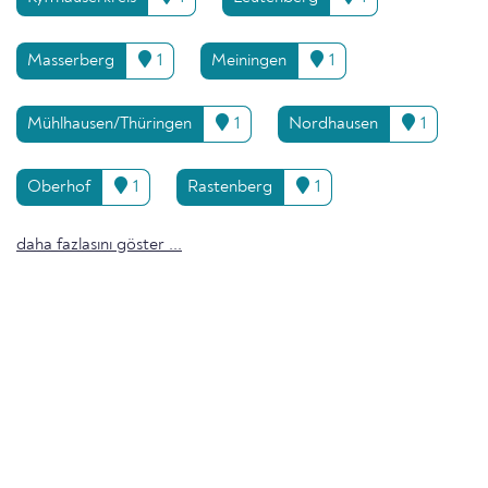
Masserberg
1
Meiningen
1
Mühlhausen/Thüringen
1
Nordhausen
1
Oberhof
1
Rastenberg
1
daha fazlasını göster ...