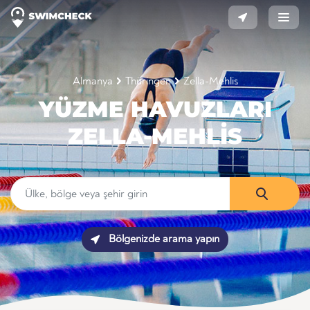
Almanya
Thüringen
Zella-Mehlis
YÜZME HAVUZLARI
ZELLA-MEHLIS
Bölgenizde arama yapın