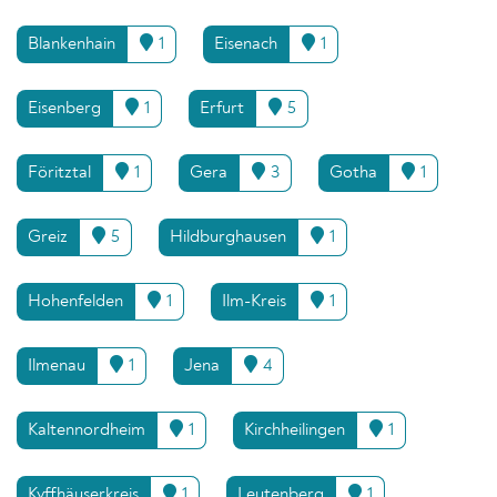
Blankenhain
1
Eisenach
1
Eisenberg
1
Erfurt
5
Föritztal
1
Gera
3
Gotha
1
Greiz
5
Hildburghausen
1
Hohenfelden
1
Ilm-Kreis
1
Ilmenau
1
Jena
4
Kaltennordheim
1
Kirchheilingen
1
Kyffhäuserkreis
1
Leutenberg
1