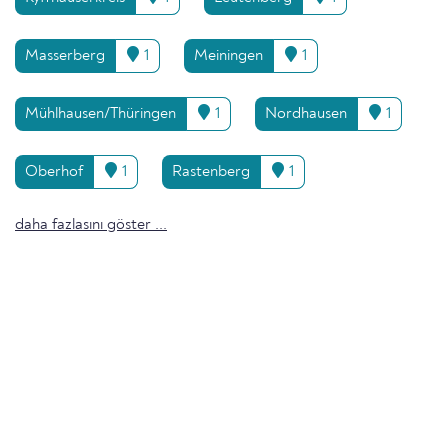
Masserberg
1
Meiningen
1
Mühlhausen/Thüringen
1
Nordhausen
1
Oberhof
1
Rastenberg
1
daha fazlasını göster ...