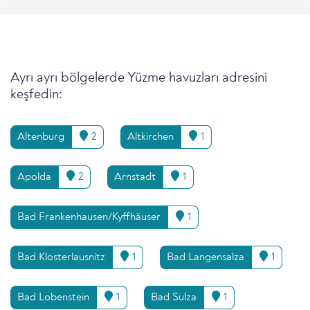
Ayrı ayrı bölgelerde Yüzme havuzları adresini
keşfedin:
Altenburg
2
Altkirchen
1
Apolda
2
Arnstadt
1
Bad Frankenhausen/Kyffhäuser
1
Bad Klosterlausnitz
1
Bad Langensalza
1
Bad Lobenstein
1
Bad Sulza
1