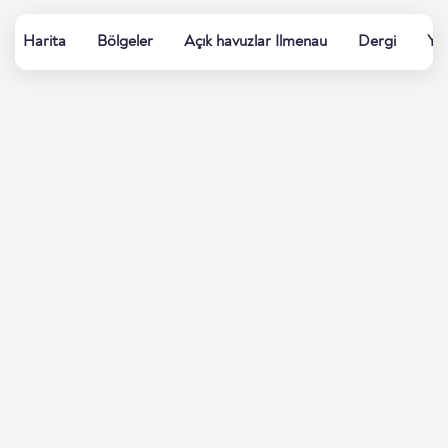
Harita
Bölgeler
Açık havuzlar Ilmenau
Dergi
Yaz