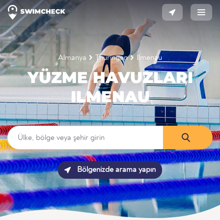
Almanya
Thüringen
Ilmenau
YÜZME HAVUZLARI
ILMENAU
Bölgenizde arama yapın