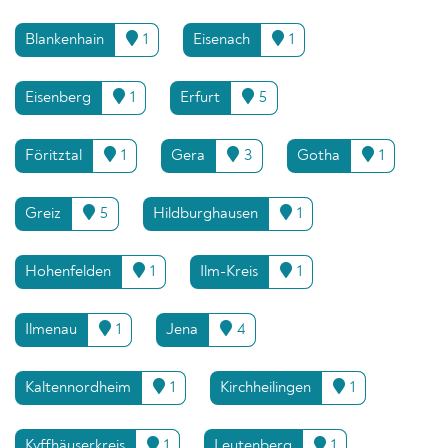
Blankenhain
1
Eisenach
1
Eisenberg
1
Erfurt
5
Föritztal
1
Gera
3
Gotha
1
Greiz
5
Hildburghausen
1
Hohenfelden
1
Ilm-Kreis
1
Ilmenau
1
Jena
4
Kaltennordheim
1
Kirchheilingen
1
Kyffhäuserkreis
1
Leutenberg
1