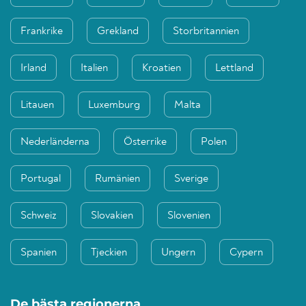
Frankrike
Grekland
Storbritannien
Irland
Italien
Kroatien
Lettland
Litauen
Luxemburg
Malta
Nederländerna
Österrike
Polen
Portugal
Rumänien
Sverige
Schweiz
Slovakien
Slovenien
Spanien
Tjeckien
Ungern
Cypern
De bästa regionerna