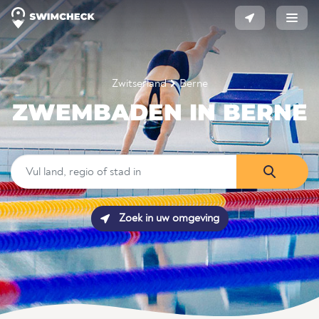
Zwitserland
Berne
ZWEMBADEN IN BERNE
Zoek in uw omgeving