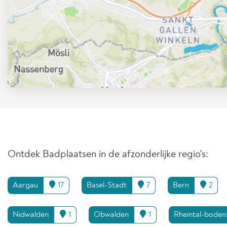
Ontdek Badplaatsen in de afzonderlijke regio's:
Aargau
17
Basel-Stadt
7
Bern
2
Nidwalden
1
Obwalden
1
Rheintal-boden