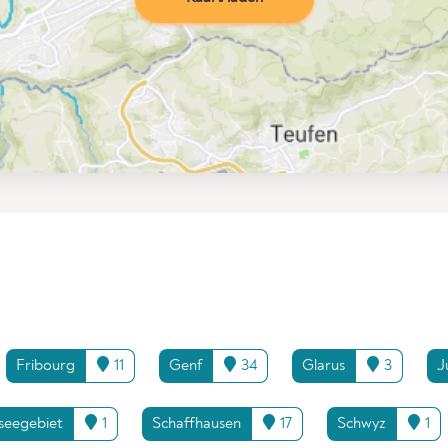
Fribourg
11
Genf
34
Glarus
3
J
seegebiet
1
Schaffhausen
17
Schwyz
1