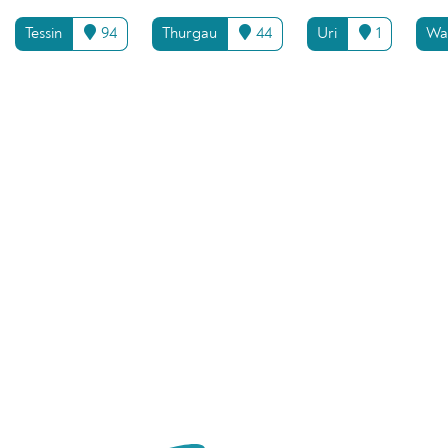
Tessin
94
Thurgau
44
Uri
1
Wa