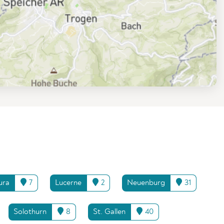
ura
7
Lucerne
2
Neuenburg
31
Solothurn
8
St. Gallen
40