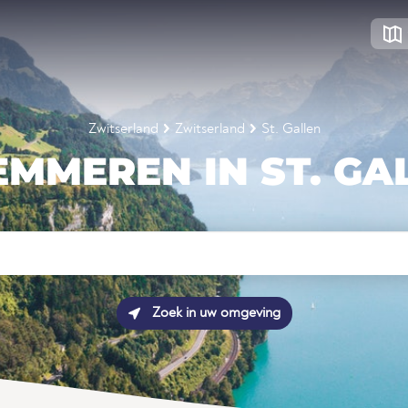
Zwitserland
Zwitserland
St. Gallen
MMEREN IN ST. GA
Zoek in uw omgeving