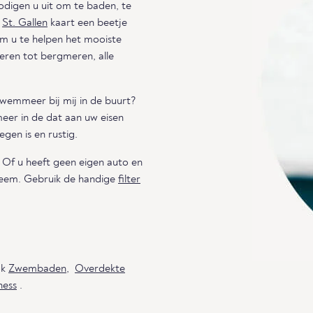
nodigen u uit om te baden, te
e
St. Gallen
kaart een beetje
om u te helpen het mooiste
eren tot bergmeren, alle
zwemmeer bij mij in de buurt?
eer in de dat aan uw eisen
gen is en rustig.
 Of u heeft geen eigen auto en
leem. Gebruik de handige
filter
ok
Zwembaden
,
Overdekte
ness
.