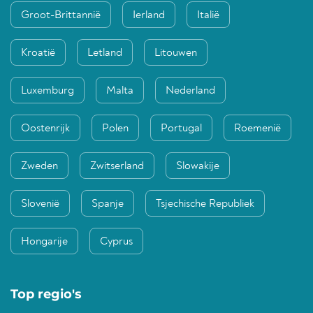
Groot-Brittannië
Ierland
Italië
Kroatië
Letland
Litouwen
Luxemburg
Malta
Nederland
Oostenrijk
Polen
Portugal
Roemenië
Zweden
Zwitserland
Slowakije
Slovenië
Spanje
Tsjechische Republiek
Hongarije
Cyprus
Top regio's