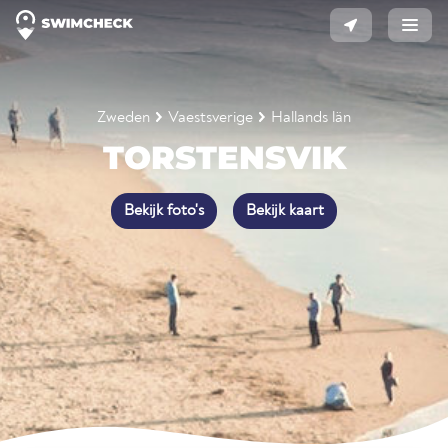
Zweden
Vaestsverige
Hallands län
TORSTENSVIK
Bekijk foto's
Bekijk kaart