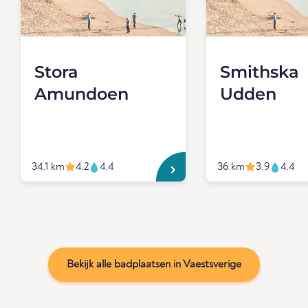
Stora
Smithska
Amundoen
Udden
34.1 km
4.2
4.4
36 km
3.9
4.4
Bekijk alle badplaatsen in Vaestsverige