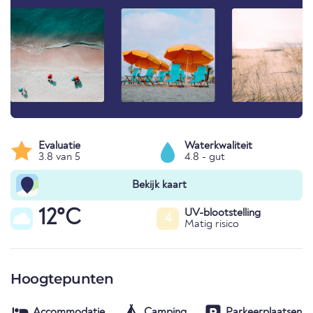
Evaluatie
Waterkwaliteit
3.8 van 5
4.8 - gut
Bekijk kaart
12°C
UV-blootstelling
4
Matig risico
Hoogtepunten
Accommodatie
Camping
Parkeerplaatsen in