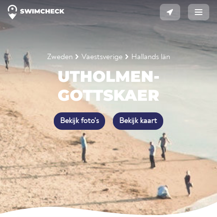
Zweden
Vaestsverige
Hallands län
UTHOLMEN-
GOTTSKAER
Bekijk foto's
Bekijk kaart