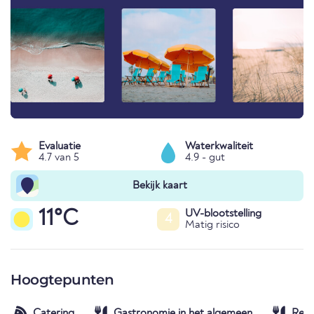
Evaluatie
Waterkwaliteit
4.7 van 5
4.9 - gut
Bekijk kaart
11°C
UV-blootstelling
4
Matig risico
Hoogtepunten
Catering
Gastronomie in het algemeen
Rest