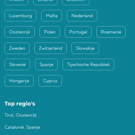
Luxemburg
Malta
Nederland
Oostenrijk
Polen
Portugal
Roemenië
Zweden
Zwitserland
Slowakije
Slovenië
Spanje
Tsjechische Republiek
Hongarije
Cyprus
Top regio's
Tirol, Oostenrijk
Catalonië, Spanje