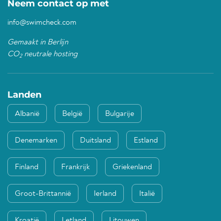
Neem contact op met
info@swimcheck.com
Gemaakt in Berlijn
CO
neutrale hosting
2
Landen
Albanië
België
Bulgarije
Denemarken
Duitsland
Estland
Finland
Frankrijk
Griekenland
Groot-Brittannië
Ierland
Italië
Kroatië
Letland
Litouwen