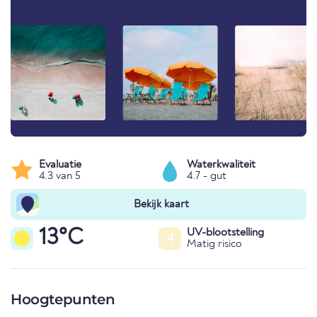
Evaluatie
Waterkwaliteit
4.3 van 5
4.7 - gut
Bekijk kaart
13°C
UV-blootstelling
4
Matig risico
Hoogtepunten