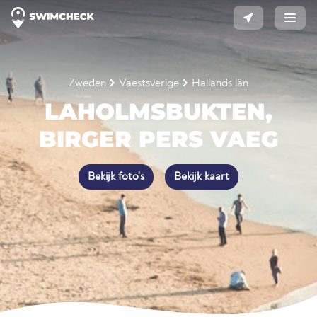
Zweden
Vaestsverige
Hallands län
LAHOLMSBUKTEN,
BIRGER PERS VAEG
Bekijk foto's
Bekijk kaart