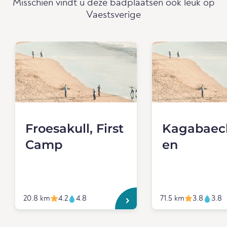
Misschien vindt u deze badplaatsen ook leuk op
Vaestsverige
Froesakull, First
Kagabaec
Camp
en
20.8 km
4.2
4.8
71.5 km
3.8
3.8