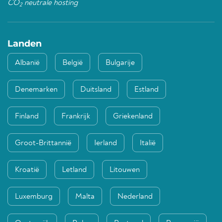
CO
neutrale hosting
2
Landen
Albanië
België
Bulgarije
Denemarken
Duitsland
Estland
Finland
Frankrijk
Griekenland
Groot-Brittannië
Ierland
Italië
Kroatië
Letland
Litouwen
Luxemburg
Malta
Nederland