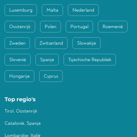
Luxemburg
Malta
Nederland
Oostenrijk
Polen
Portugal
Roemenië
Zweden
Zwitserland
Slowakije
Slovenië
Spanje
Tsjechische Republiek
Hongarije
Cyprus
Top regio's
Tirol, Oostenrijk
Catalonië, Spanje
Lombardije, Italië