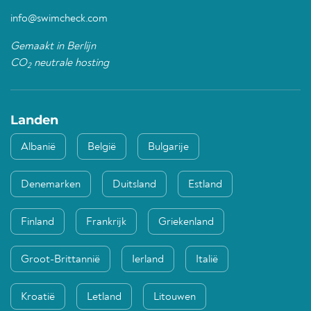
info@swimcheck.com
Gemaakt in Berlijn
CO
neutrale hosting
2
Landen
Albanië
België
Bulgarije
Denemarken
Duitsland
Estland
Finland
Frankrijk
Griekenland
Groot-Brittannië
Ierland
Italië
Kroatië
Letland
Litouwen