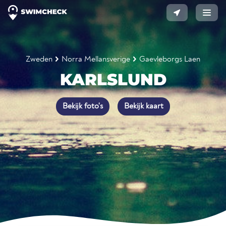
Zweden
Norra Mellansverige
Gaevleborgs Laen
KARLSLUND
Bekijk foto's
Bekijk kaart