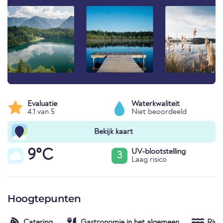
Evaluatie
Waterkwaliteit
4.1 van 5
Niet beoordeeld
Bekijk kaart
9°C
UV-blootstelling
3
Laag risico
Hoogtepunten
Catering
Gastronomie in het algemeen
Rivie