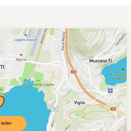
 laden