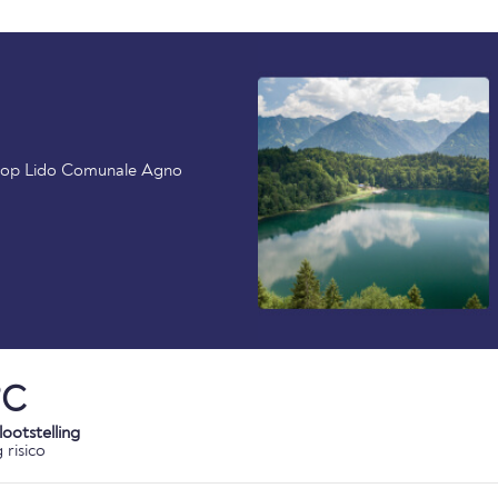
al op Lido Comunale Agno
°C
ootstelling
 risico