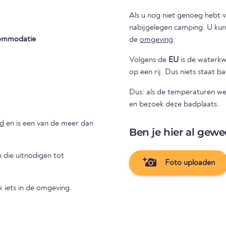
Als u nog niet genoeg hebt
nabijgelegen camping. U kunt hieronder zien of er andere plaatsen zijn om te overnachten in
ommodatie
de
omgeving
.
Volgens de
EU
is de waterkwal
op een rij. Dus niets staat 
Dus: als de temperaturen wee
en bezoek deze badplaats.
nd
en is een van de meer dan
Ben je hier al gewe
die uitnodigen tot
Foto uploaden
 iets in de omgeving.