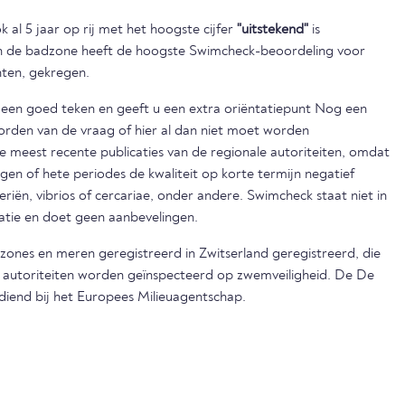
 al 5 jaar op rij met het hoogste cijfer
"uitstekend"
is
en de badzone heeft de hoogste Swimcheck-beoordeling voor
nten, gekregen.
s een goed teken en geeft u een extra oriëntatiepunt Nog een
orden van de vraag of hier al dan niet moet worden
eest recente publicaties van de regionale autoriteiten, omdat
egen of hete periodes de kwaliteit op korte termijn negatief
iën, vibrios of cercariae, onder andere. Swimcheck staat niet in
matie en doet geen aanbevelingen.
dzones en meren geregistreerd in Zwitserland geregistreerd, die
e autoriteiten worden geïnspecteerd op zwemveiligheid. De De
ediend bij het Europees Milieuagentschap.