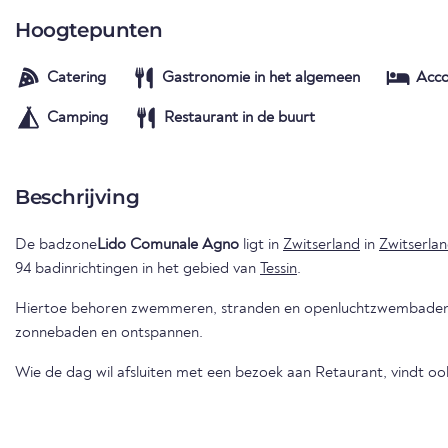
Hoogtepunten
Catering
Gastronomie in het algemeen
Acc
Camping
Restaurant in de buurt
Beschrijving
De badzone
Lido Comunale Agno
ligt in
Zwitserland
in
Zwitserla
94 badinrichtingen in het gebied van
Tessin
.
Hiertoe behoren zwemmeren, stranden en openluchtzwembaden 
zonnebaden en ontspannen.
Wie de dag wil afsluiten met een bezoek aan Retaurant, vindt ook