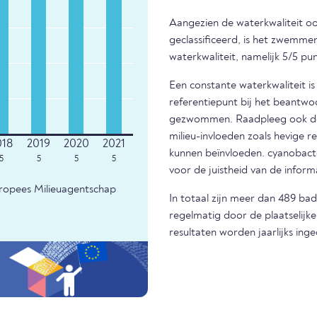
Aangezien de waterkwaliteit ook
geclassificeerd, is het zwemm
waterkwaliteit, namelijk 5/5 pu
Een constante waterkwaliteit i
referentiepunt bij het beantwo
gezwommen. Raadpleeg ook de m
milieu-invloeden zoals hevige r
kunnen beïnvloeden. cyanobacter
5
5
5
5
voor de juistheid van de infor
uropees Milieuagentschap
In totaal zijn meer dan 489 ba
regelmatig door de plaatselijk
resultaten worden jaarlijks ing