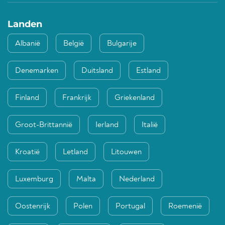
Landen
Albanië
België
Bulgarije
Denemarken
Duitsland
Estland
Finland
Frankrijk
Griekenland
Groot-Brittannië
Ierland
Italië
Kroatië
Letland
Litouwen
Luxemburg
Malta
Nederland
Oostenrijk
Polen
Portugal
Roemenië