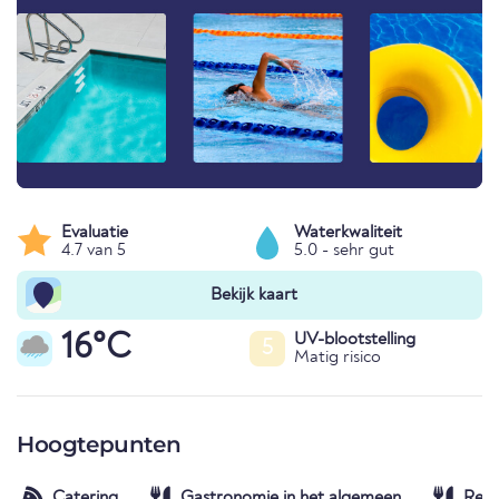
Evaluatie
Waterkwaliteit
4.7 van 5
5.0 - sehr gut
Bekijk kaart
16°C
UV-blootstelling
5
Matig risico
Hoogtepunten
Catering
Gastronomie in het algemeen
Rest