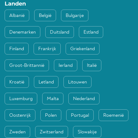
Landen
Albanië
België
Bulgarije
Denemarken
Duitsland
Estland
Finland
Frankrijk
Griekenland
Groot-Brittannië
Ierland
Italië
Kroatië
Letland
Litouwen
Luxemburg
Malta
Nederland
Oostenrijk
Polen
Portugal
Roemenië
Zweden
Zwitserland
Slowakije