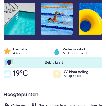
Evaluatie
Waterkwaliteit
4.0 van 5
Niet beoordeeld
Bekijk kaart
19°C
UV-blootstelling
6
Matig risico
Hoogtepunten
Catering
Gastronomie in het algemeen
Acc