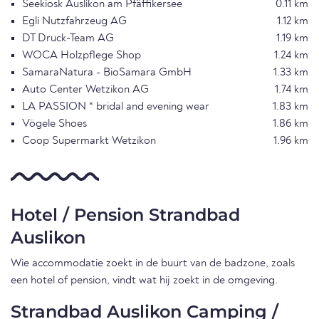
Seekiosk Auslikon am Pfäffikersee
0.11 km
Egli Nutzfahrzeug AG
1.12 km
DT Druck-Team AG
1.19 km
WOCA Holzpflege Shop
1.24 km
SamaraNatura - BioSamara GmbH
1.33 km
Auto Center Wetzikon AG
1.74 km
LA PASSION * bridal and evening wear
1.83 km
Vögele Shoes
1.86 km
Coop Supermarkt Wetzikon
1.96 km
Hotel / Pension Strandbad
Auslikon
Wie accommodatie zoekt in de buurt van de badzone, zoals
een hotel of pension, vindt wat hij zoekt in de omgeving.
Strandbad Auslikon Camping /