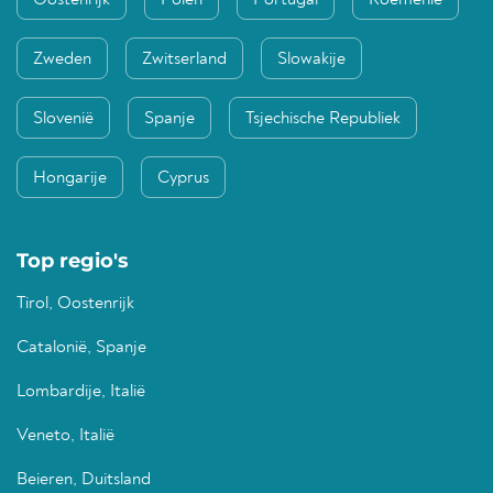
Oostenrijk
Polen
Portugal
Roemenië
Zweden
Zwitserland
Slowakije
Slovenië
Spanje
Tsjechische Republiek
Hongarije
Cyprus
Top regio's
Tirol, Oostenrijk
Catalonië, Spanje
Lombardije, Italië
Veneto, Italië
Beieren, Duitsland