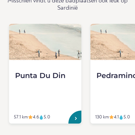
Misschien vindt u deze badplaatsen ook leuk op
Sardinië
Punta Du Din
Pedramin
57.1 km
4.6
5.0
130 km
4.1
5.0