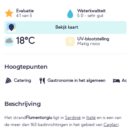
Evaluatie
Waterkwaliteit
4.1 van 5
5.0 - sehr gut
Bekijk kaart
18°C
UV-blootstelling
6
Matig risico
Hoogtepunten
Catering
Gastronomie in het algemeen
Acc
Beschrijving
Het strand
Flumentorgiu
ligt in
Sardinië
in
Italië
en is een van
de meer dan 163 badinrichtingen in het gebied van
Cagliari
.