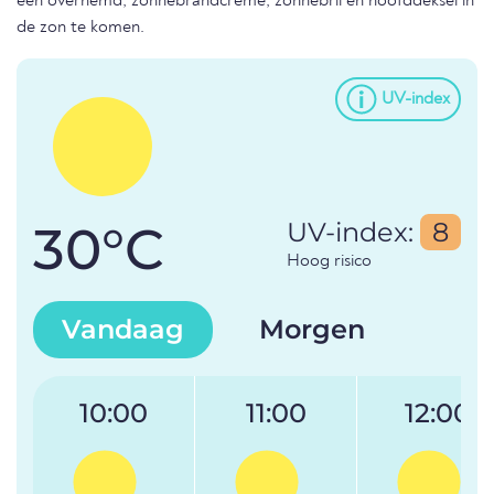
een overhemd, zonnebrandcrème, zonnebril en hoofddeksel in
de zon te komen.
UV-index
30°C
UV-index:
8
Hoog risico
Vandaag
Morgen
10:00
11:00
12:00