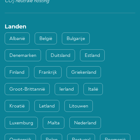
CO
neutrale hosting
2
Landen
Albanië
België
Bulgarije
Denemarken
Duitsland
Estland
Finland
Frankrijk
Griekenland
Groot-Brittannië
Ierland
Italië
Kroatië
Letland
Litouwen
Luxemburg
Malta
Nederland