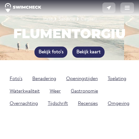
Italië
Sardinië
Cagliari
FLUMENTORGIU
Bekijk foto's
Bekijk kaart
Foto's
Benadering
Openingstijden
Toelating
Waterkwaliteit
Weer
Gastronomie
Overnachting
Tijdschrift
Recensies
Omgeving