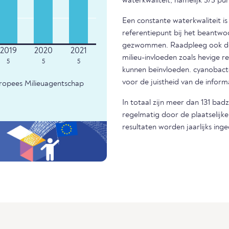
waterkwaliteit, namelijk 5/5 pu
Een constante waterkwaliteit i
referentiepunt bij het beantwo
gezwommen. Raadpleeg ook de m
milieu-invloeden zoals hevige r
5
5
5
kunnen beïnvloeden. cyanobacter
voor de juistheid van de infor
uropees Milieuagentschap
In totaal zijn meer dan 131 bad
regelmatig door de plaatselijk
resultaten worden jaarlijks ing