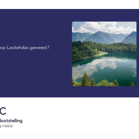
l op Lasitehdas geweest?
°C
ootstelling
 risico