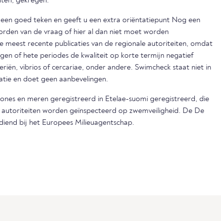
nten, gekregen.
s een goed teken en geeft u een extra oriëntatiepunt Nog een
orden van de vraag of hier al dan niet moet worden
eest recente publicaties van de regionale autoriteiten, omdat
egen of hete periodes de kwaliteit op korte termijn negatief
iën, vibrios of cercariae, onder andere. Swimcheck staat niet in
matie en doet geen aanbevelingen.
zones en meren geregistreerd in Etelae-suomi geregistreerd, die
e autoriteiten worden geïnspecteerd op zwemveiligheid. De De
ediend bij het Europees Milieuagentschap.