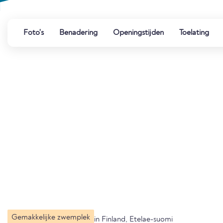
Foto's
Benadering
Openingstijden
Toelating
Gemakkelijke zwemplek
in Finland, Etelae-suomi