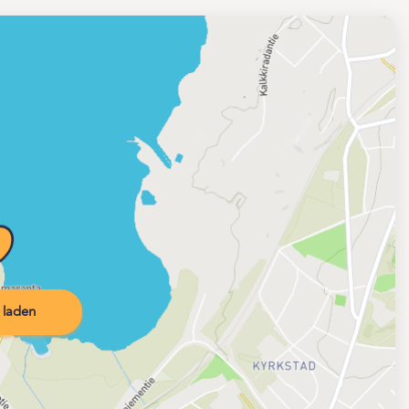
 laden