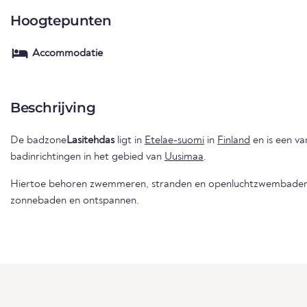
Hoogtepunten
Accommodatie
Beschrijving
De badzone
Lasitehdas
ligt in
Etelae-suomi
in
Finland
en is een v
badinrichtingen in het gebied van
Uusimaa
.
Hiertoe behoren zwemmeren, stranden en openluchtzwembaden 
zonnebaden en ontspannen.