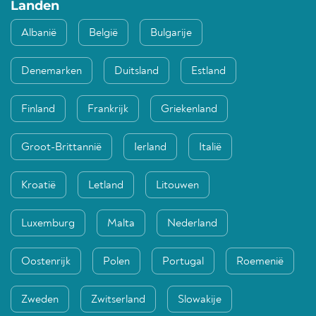
Landen
Albanië
België
Bulgarije
Denemarken
Duitsland
Estland
Finland
Frankrijk
Griekenland
Groot-Brittannië
Ierland
Italië
Kroatië
Letland
Litouwen
Luxemburg
Malta
Nederland
Oostenrijk
Polen
Portugal
Roemenië
Zweden
Zwitserland
Slowakije