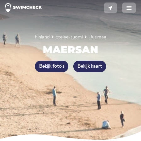
Finland
Etelae-suomi
Uusimaa
MAERSAN
Bekijk foto's
Bekijk kaart