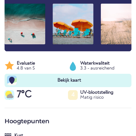
Evaluatie
Waterkwaliteit
4.8 van 5
3.3 - ausreichend
Bekijk kaart
7°C
UV-blootstelling
4
Matig risico
Hoogtepunten
Kust