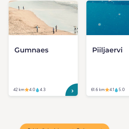
Gumnaes
Piiljaervi
42 km
4.0
4.3
61.6 km
4.1
5.0