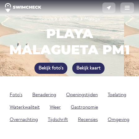
Spanje
Andalusië
Málaga
PLAYA
MALAGUETA PM1
Bekijk foto's
Bekijk kaart
Foto's
Benadering
Openingstijden
Toelating
Waterkwaliteit
Weer
Gastronomie
Overnachting
Tijdschrift
Recensies
Omgeving