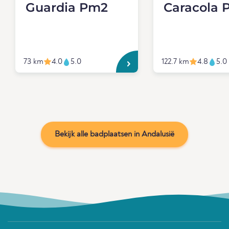
Guardia Pm2
Caracola 
73 km
4.0
5.0
122.7 km
4.8
5.0
Bekijk alle badplaatsen in Andalusië