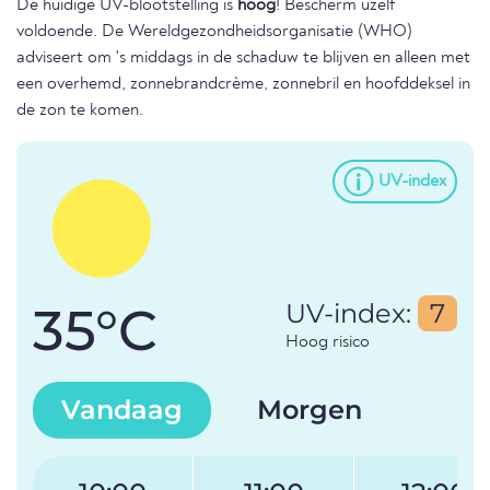
De huidige UV-blootstelling is
hoog
! Bescherm uzelf
voldoende. De Wereldgezondheidsorganisatie (WHO)
adviseert om 's middags in de schaduw te blijven en alleen met
een overhemd, zonnebrandcrème, zonnebril en hoofddeksel in
de zon te komen.
UV-index
35°C
UV-index:
7
Hoog risico
Vandaag
Morgen