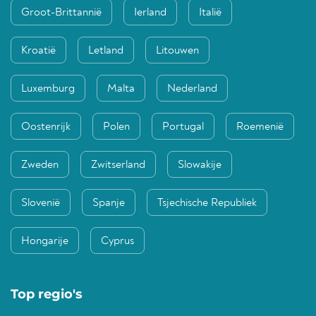
Groot-Brittannië
Ierland
Italië
Kroatië
Letland
Litouwen
Luxemburg
Malta
Nederland
Oostenrijk
Polen
Portugal
Roemenië
Zweden
Zwitserland
Slowakije
Slovenië
Spanje
Tsjechische Republiek
Hongarije
Cyprus
Top regio's