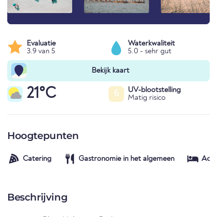
Evaluatie
Waterkwaliteit
3.9 van 5
5.0 - sehr gut
Bekijk kaart
21°C
UV-blootstelling
6
Matig risico
Hoogtepunten
Catering
Gastronomie in het algemeen
Acc
Beschrijving