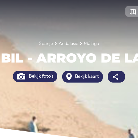
Spanje
Andalusië
Málaga
 BIL - ARROYO DE L
Bekijk foto's
Bekijk kaart