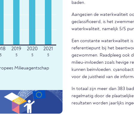
baden.
Aangezien de waterkwaliteit ook
geclassificeerd, is het zwemm
waterkwaliteit, namelijk 5/5 pu
Een constante waterkwaliteit i
referentiepunt bij het beantwo
gezwommen. Raadpleeg ook de m
5
5
5
5
milieu-invloeden zoals hevige r
uropees Milieuagentschap
kunnen beïnvloeden. cyanobacter
voor de juistheid van de infor
In totaal zijn meer dan 383 ba
regelmatig door de plaatselijk
resultaten worden jaarlijks ing