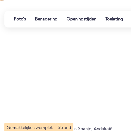
Foto's
Benadering
Openingstijden
Toelating
Gemakkelijke zwemplek
Strand
in Spanje, Andalusië