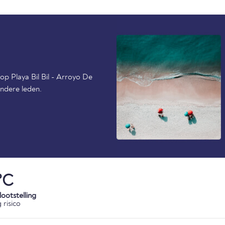
op Playa Bil Bil - Arroyo De
ndere leden.
°C
ootstelling
 risico