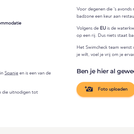
Voor degenen die 's avonds n
badzone een keur aan restaur
ommodatie
Volgens de
EU
is de waterkwal
op een rij. Dus niets staat 
Het Swimcheck team wenst u 
je wilt, voel je vrij om je e
Ben je hier al gewe
in
Spanje
en is een van de
Foto uploaden
die uitnodigen tot