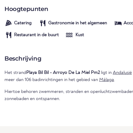
Hoogtepunten
Catering
Gastronomie in het algemeen
Acc
Restaurant in de buurt
Kust
Beschrijving
Het strand
Playa Bil Bil - Arroyo De La Miel Pm2
ligt in
Andalusië
meer dan 106 badinrichtingen in het gebied van
Málaga
.
Hiertoe behoren zwemmeren, stranden en openluchtzwembaden 
zonnebaden en ontspannen.