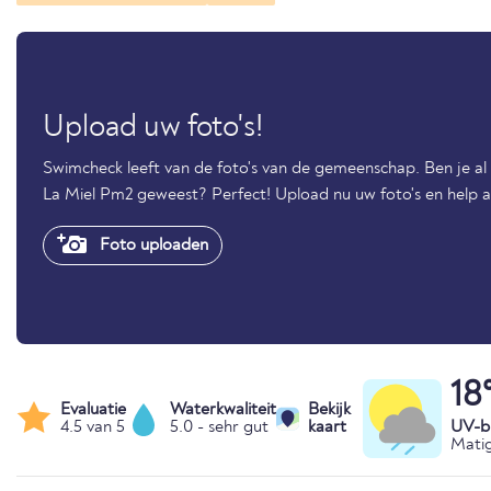
Upload uw foto's!
Swimcheck leeft van de foto's van de gemeenschap. Ben je al 
La Miel Pm2 geweest? Perfect! Upload nu uw foto's en help a
Foto uploaden
18
Evaluatie
Waterkwaliteit
Bekijk
4.5 van 5
5.0 - sehr gut
kaart
UV-bl
Matig