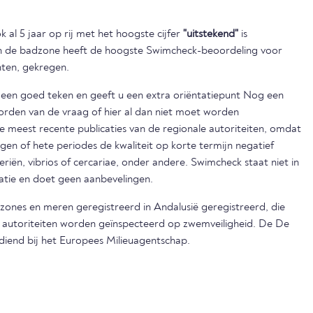
 al 5 jaar op rij met het hoogste cijfer
"uitstekend"
is
en de badzone heeft de hoogste Swimcheck-beoordeling voor
nten, gekregen.
s een goed teken en geeft u een extra oriëntatiepunt Nog een
orden van de vraag of hier al dan niet moet worden
eest recente publicaties van de regionale autoriteiten, omdat
egen of hete periodes de kwaliteit op korte termijn negatief
iën, vibrios of cercariae, onder andere. Swimcheck staat niet in
matie en doet geen aanbevelingen.
dzones en meren geregistreerd in Andalusië geregistreerd, die
e autoriteiten worden geïnspecteerd op zwemveiligheid. De De
ediend bij het Europees Milieuagentschap.