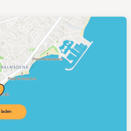
 laden