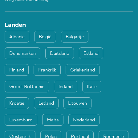
2
Landen
Albanië
België
Bulgarije
Denemarken
Duitsland
Estland
Finland
Frankrijk
Griekenland
Groot-Brittannië
Ierland
Italië
Kroatië
Letland
Litouwen
Luxemburg
Malta
Nederland
Oostenrijk
Polen
Portugal
Roemenië