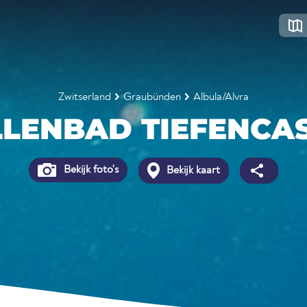
Zwitserland
Graubünden
Albula/Alvra
LENBAD TIEFENCA
Bekijk foto's
Bekijk kaart