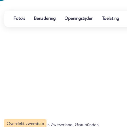
Foto's
Benadering
Openingstijden
Toelating
Overdekt zwembad
in Zwitserland, Graubünden